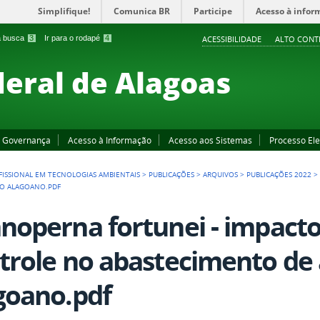
Simplifique!
Comunica BR
Participe
Acesso à infor
 a busca
3
Ir para o rodapé
4
ACESSIBILIDADE
ALTO CONT
deral de Alagoas
Governança
Acesso à Informação
Acesso aos Sistemas
Processo Ele
ISSIONAL EM TECNOLOGIAS AMBIENTAIS
>
PUBLICAÇÕES
>
ARQUIVOS
>
PUBLICAÇÕES 2022
ÃO ALAGOANO.PDF
noperna fortunei - impacto
trole no abastecimento de 
goano.pdf