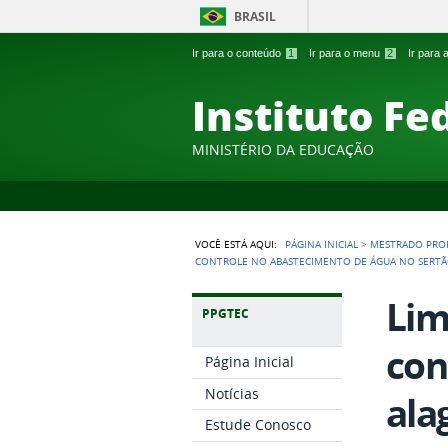
BRASIL
Ir para o conteúdo
1
Ir para o menu
2
Ir para
Instituto Fe
MINISTÉRIO DA EDUCAÇÃO
VOCÊ ESTÁ AQUI:
PÁGINA INICIAL
>
MESTRADO PROF
CONTROLE NO ABASTECIMENTO DE ÁGUA NO SERT
Lim
PPGTEC
con
Página Inicial
Notícias
ala
Estude Conosco