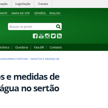
mação
Legislação
Canais
RASTE
MAPA DO SITE
ESPAÑOL
ENGLISH
Buscar no portal
Buscar no portal
Facebook
YouTube
Instagram
Twitter
RSS
trônico
Ouvidoria
Fala.BR
Contatos
>
LIMNOPERNA FORTUNEI - IMPACTOS E MEDIDAS DE
s e medidas de
água no sertão