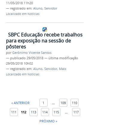
11/05/2018 11h20
— registrado em:
Aluno
,
Servidor
Localizado em
Notícias
SBPC Educação recebe trabalhos
para exposição na sessão de
pôsteres
por
Gerônimo Vicente Santos
—
publicado
29/05/2018
—
última modificação
29/05/2018 10h02
— registrado em:
Aluno
,
Servidor
,
Mais
Localizado em
Notícias
« ANTERIOR
1
...
109
110
111
112
113
114
115
...
117
PRÓXIMO »