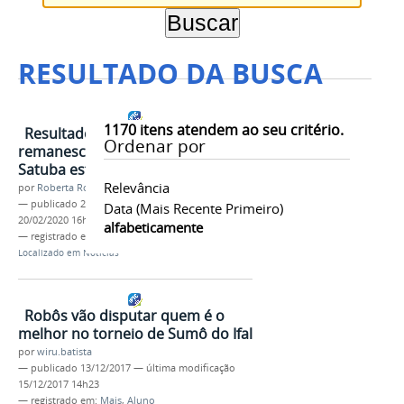
RESULTADO DA BUSCA
1170
itens atendem ao seu critério.
Resultado preliminar de vagas
Ordenar por
remanescentes do Campus
Satuba está disponível
Relevância
por
Roberta Rocha
—
publicado
20/02/2020
—
última modificação
Data (mais Recente Primeiro)
20/02/2020 16h29
alfabeticamente
— registrado em:
Mais
,
Aluno
Localizado em
Notícias
Robôs vão disputar quem é o
melhor no torneio de Sumô do Ifal
por
wiru.batista
—
publicado
13/12/2017
—
última modificação
15/12/2017 14h23
— registrado em:
Mais
,
Aluno