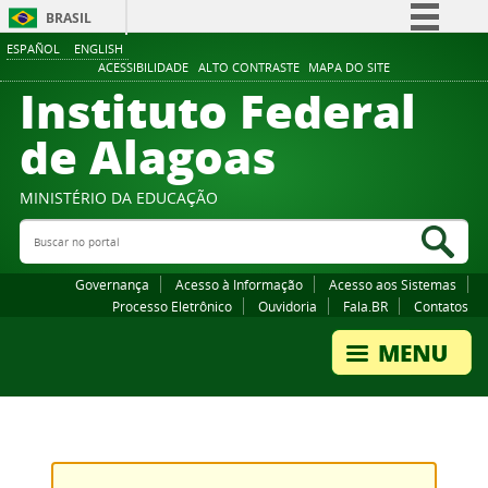
BRASIL
ESPAÑOL
ENGLISH
Simplifique!
ACESSIBILIDADE
ALTO CONTRASTE
MAPA DO SITE
Instituto Federal
Comunica BR
Participe
de Alagoas
Acesso à informação
Legislação
MINISTÉRIO DA EDUCAÇÃO
Buscar no portal
Canais
Bus
Governança
Acesso à Informação
Acesso aos Sistemas
Processo Eletrônico
Ouvidoria
Fala.BR
Contatos