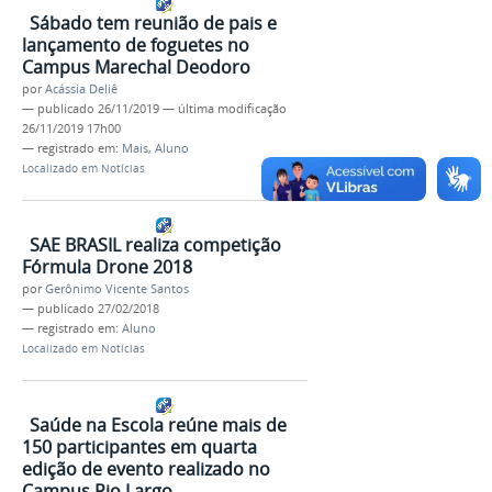
Sábado tem reunião de pais e
lançamento de foguetes no
Campus Marechal Deodoro
por
Acássia Deliê
—
publicado
26/11/2019
—
última modificação
26/11/2019 17h00
— registrado em:
Mais
,
Aluno
Localizado em
Notícias
SAE BRASIL realiza competição
Fórmula Drone 2018
por
Gerônimo Vicente Santos
—
publicado
27/02/2018
— registrado em:
Aluno
Localizado em
Notícias
Saúde na Escola reúne mais de
150 participantes em quarta
edição de evento realizado no
Campus Rio Largo