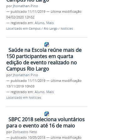
por
Jhonathan Pino
—
publicado
11/11/2019
—
última modificação
04/02/2020 12h52
— registrado em:
Aluno
,
Mais
Localizado em
Campus
/
Rio Largo
/
Notícias
Saúde na Escola reúne mais de
150 participantes em quarta
edição de evento realizado no
Campus Rio Largo
por
Jhonathan Pino
—
publicado
11/11/2019
—
última modificação
13/11/2019 10h03
— registrado em:
Aluno
,
Mais
Localizado em
Notícias
SBPC 2018 seleciona voluntários
para o evento até 16 de maio
por
Zoroastro Neto
—
publicado
10/05/2018
—
última modificação