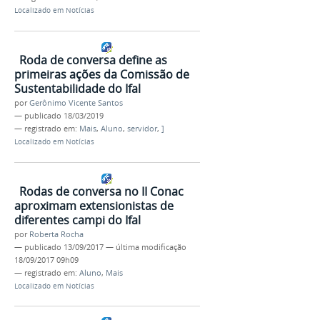
Localizado em
Notícias
Roda de conversa define as
primeiras ações da Comissão de
Sustentabilidade do Ifal
por
Gerônimo Vicente Santos
—
publicado
18/03/2019
— registrado em:
Mais
,
Aluno
,
servidor
,
]
Localizado em
Notícias
Rodas de conversa no II Conac
aproximam extensionistas de
diferentes campi do Ifal
por
Roberta Rocha
—
publicado
13/09/2017
—
última modificação
18/09/2017 09h09
— registrado em:
Aluno
,
Mais
Localizado em
Notícias