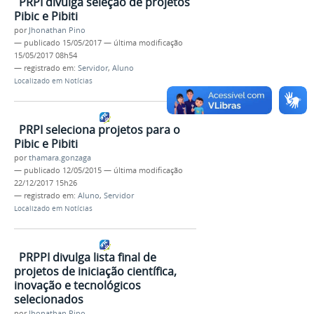
PRPI divulga seleção de projetos
Pibic e Pibiti
por
Jhonathan Pino
—
publicado
15/05/2017
—
última modificação
15/05/2017 08h54
— registrado em:
Servidor
,
Aluno
Localizado em
Notícias
PRPI seleciona projetos para o
Pibic e Pibiti
por
thamara.gonzaga
—
publicado
12/05/2015
—
última modificação
22/12/2017 15h26
— registrado em:
Aluno
,
Servidor
Localizado em
Notícias
PRPPI divulga lista final de
projetos de iniciação científica,
inovação e tecnológicos
selecionados
por
Jhonathan Pino