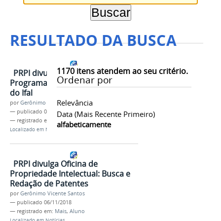
RESULTADO DA BUSCA
1170
itens atendem ao seu critério.
PRPI divulga o resultado do
Ordenar por
Programa de Iniciação Científica
do Ifal
Relevância
por
Gerônimo Vicente Santos
—
publicado
03/08/2016
Data (mais Recente Primeiro)
— registrado em:
Mais
,
Aluno
alfabeticamente
Localizado em
Notícias
PRPI divulga Oficina de
Propriedade Intelectual: Busca e
Redação de Patentes
por
Gerônimo Vicente Santos
—
publicado
06/11/2018
— registrado em:
Mais
,
Aluno
Localizado em
Notícias