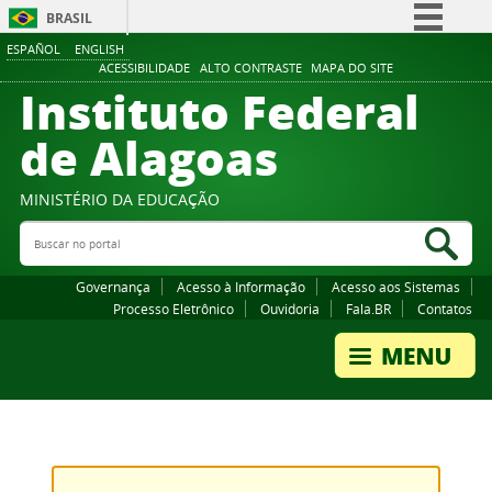
BRASIL
ESPAÑOL
ENGLISH
Simplifique!
ACESSIBILIDADE
ALTO CONTRASTE
MAPA DO SITE
Instituto Federal
Comunica BR
Participe
de Alagoas
Acesso à informação
Legislação
MINISTÉRIO DA EDUCAÇÃO
Buscar no portal
Canais
Bus
Governança
Acesso à Informação
Acesso aos Sistemas
Processo Eletrônico
Ouvidoria
Fala.BR
Contatos