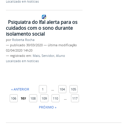
Localizado em
Notícias
Psiquiatra do Ifal alerta para os
cuidados com o sono durante
isolamento social
por
Roberta Rocha
—
publicado
30/03/2020
—
última modificação
02/04/2020 14h20
— registrado em:
Mais
,
Servidor
,
Aluno
Localizado em
Notícias
« ANTERIOR
1
...
104
105
106
107
108
109
110
...
117
PRÓXIMO »