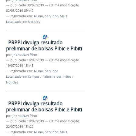
—
publicado
30/07/2019
—
última modificação
02/08/2019 09h42
— registrado em:
Aluno
,
Servidor
,
Mais
Localizado em
Notícias
PRPPI divulga resultado
preliminar de bolsas Pibic e Pibiti
por
Jhonathan Pino
—
publicado
18/07/2019
—
última modificação
19/07/2019 15h45
— registrado em:
Aluno
,
Servidor
Localizado em
Campus
/
Palmeira dos Índios
/
Notícias
PRPPI divulga resultado
preliminar de bolsas Pibic e Pibiti
por
Jhonathan Pino
—
publicado
18/07/2019
—
última modificação
22/07/2019 15h22
— registrado em:
Aluno
,
Servidor
,
Mais