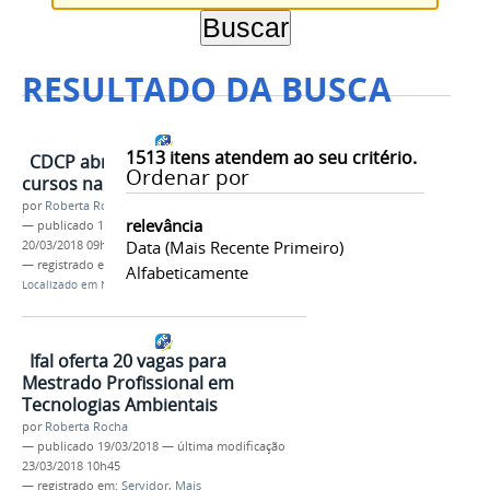
RESULTADO DA BUSCA
1513
itens atendem ao seu critério.
CDCP abre pré-inscrições para
Ordenar por
cursos na área de contratação
por
Roberta Rocha
relevância
—
publicado
19/03/2018
—
última modificação
Data (mais Recente Primeiro)
20/03/2018 09h05
— registrado em:
Servidor
,
Mais
Alfabeticamente
Localizado em
Notícias
Ifal oferta 20 vagas para
Mestrado Profissional em
Tecnologias Ambientais
por
Roberta Rocha
—
publicado
19/03/2018
—
última modificação
23/03/2018 10h45
— registrado em:
Servidor
,
Mais