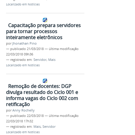
Localizado em
Notícias
Capacitação prepara servidores
para tornar processos
inteiramente eletrônicos
por
Jhonathan Pino
—
publicado
21/03/2018
—
última modificação
22/03/2018 09h36
— registrado em:
Servidor
,
Mais
Localizado em
Notícias
Remoção de docentes: DGP
divulga resultado do Ciclo 001 e
informa vagas do Ciclo 002 com
retificação
por
Anny Rochelly
—
publicado
22/03/2018
—
última modificação
22/03/2018 17h32
— registrado em:
Mais
,
Servidor
Localizado em
Notícias