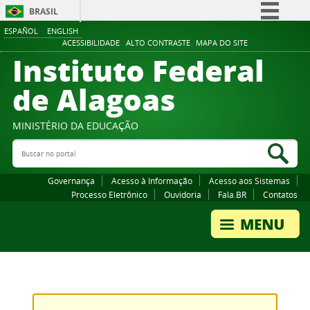
BRASIL
ESPAÑOL
ENGLISH
Simplifique!
ACESSIBILIDADE
ALTO CONTRASTE
MAPA DO SITE
Instituto Federal
Comunica BR
Participe
de Alagoas
Acesso à informação
Legislação
MINISTÉRIO DA EDUCAÇÃO
Buscar no portal
Canais
Bus
Governança
Acesso à Informação
Acesso aos Sistemas
Processo Eletrônico
Ouvidoria
Fala.BR
Contatos