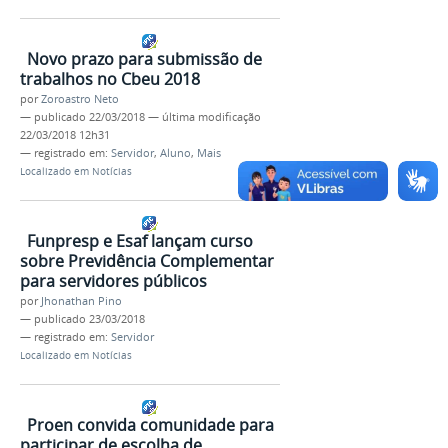
Novo prazo para submissão de
trabalhos no Cbeu 2018
por
Zoroastro Neto
—
publicado
22/03/2018
—
última modificação
22/03/2018 12h31
— registrado em:
Servidor
,
Aluno
,
Mais
Localizado em
Notícias
Funpresp e Esaf lançam curso
sobre Previdência Complementar
para servidores públicos
por
Jhonathan Pino
—
publicado
23/03/2018
— registrado em:
Servidor
Localizado em
Notícias
Proen convida comunidade para
participar de escolha de