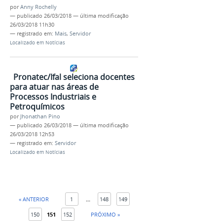
por
Anny Rochelly
—
publicado
26/03/2018
—
última modificação
26/03/2018 11h30
— registrado em:
Mais
,
Servidor
Localizado em
Notícias
Pronatec/Ifal seleciona docentes
para atuar nas áreas de
Processos Industriais e
Petroquímicos
por
Jhonathan Pino
—
publicado
26/03/2018
—
última modificação
26/03/2018 12h53
— registrado em:
Servidor
Localizado em
Notícias
« ANTERIOR
1
...
148
149
150
151
152
PRÓXIMO »