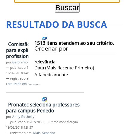
RESULTADO DA BUSCA
1513
itens atendem ao seu critério.
Comissão fará reunião dia 23
Ordenar por
para explicar mestrado
profissional ProEPT
relevância
por
Gerônimo Vicente Santos
Data (mais Recente Primeiro)
—
publicado
16/02/2018
—
última modificação
16/02/2018 14h49
Alfabeticamente
— registrado em:
Servidor
Localizado em
Notícias
Pronatec seleciona professores
para campus Penedo
por
Anny Rochelly
—
publicado
19/02/2018
—
última modificação
19/02/2018 12h57
— registrado em:
Mais
,
Servidor