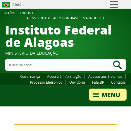
BRASIL
ESPAÑOL
ENGLISH
Simplifique!
ACESSIBILIDADE
ALTO CONTRASTE
MAPA DO SITE
Instituto Federal
Comunica BR
Participe
de Alagoas
Acesso à informação
Legislação
MINISTÉRIO DA EDUCAÇÃO
Buscar no portal
Canais
Bus
Governança
Acesso à Informação
Acesso aos Sistemas
Processo Eletrônico
Ouvidoria
Fala.BR
Contatos