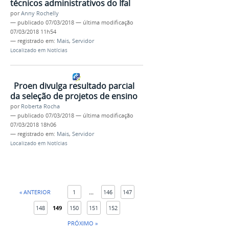
técnicos administrativos do Ifal
por
Anny Rochelly
—
publicado
07/03/2018
—
última modificação
07/03/2018 11h54
— registrado em:
Mais
,
Servidor
Localizado em
Notícias
Proen divulga resultado parcial
da seleção de projetos de ensino
por
Roberta Rocha
—
publicado
07/03/2018
—
última modificação
07/03/2018 18h06
— registrado em:
Mais
,
Servidor
Localizado em
Notícias
« ANTERIOR
1
...
146
147
148
149
150
151
152
PRÓXIMO »