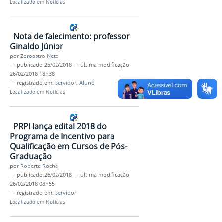
Localizado em
Notícias
Nota de falecimento: professor
Ginaldo Júnior
por
Zoroastro Neto
—
publicado
25/02/2018
—
última modificação
26/02/2018 18h38
— registrado em:
Servidor
,
Aluno
Localizado em
Notícias
PRPI lança edital 2018 do
Programa de Incentivo para
Qualificação em Cursos de Pós-
Graduação
por
Roberta Rocha
—
publicado
26/02/2018
—
última modificação
26/02/2018 08h55
— registrado em:
Servidor
Localizado em
Notícias