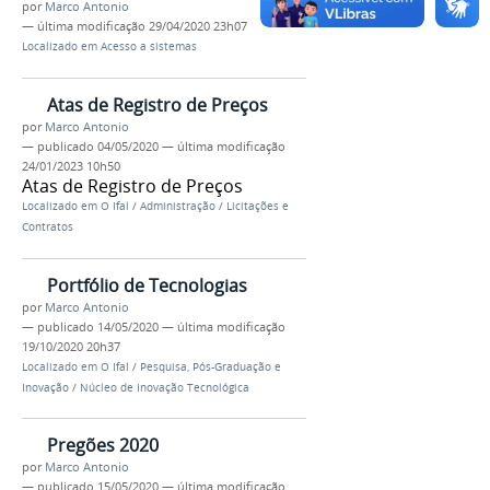
por
Marco Antonio
—
última modificação
29/04/2020 23h07
Localizado em
Acesso a sistemas
Atas de Registro de Preços
por
Marco Antonio
—
publicado
04/05/2020
—
última modificação
24/01/2023 10h50
Atas de Registro de Preços
Localizado em
O Ifal
/
Administração
/
Licitações e
Contratos
Portfólio de Tecnologias
por
Marco Antonio
—
publicado
14/05/2020
—
última modificação
19/10/2020 20h37
Localizado em
O Ifal
/
Pesquisa, Pós-Graduação e
Inovação
/
Núcleo de Inovação Tecnológica
Pregões 2020
por
Marco Antonio
—
publicado
15/05/2020
—
última modificação