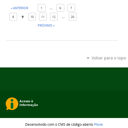
« ANTERIOR
1
...
6
7
8
9
10
11
12
...
20
PRÓXIMO »
Voltar para o topo
Desenvolvido com o CMS de código aberto
Plone