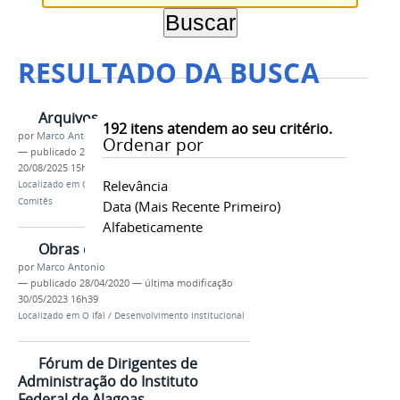
RESULTADO DA BUSCA
Arquivos
192
itens atendem ao seu critério.
por
Marco Antonio
Ordenar por
—
publicado
27/04/2020
—
última modificação
20/08/2025 15h26
Relevância
Localizado em
O Ifal
/
Tecnologia da Informação
/
Comitês
Data (mais Recente Primeiro)
Alfabeticamente
Obras em andamento
por
Marco Antonio
—
publicado
28/04/2020
—
última modificação
30/05/2023 16h39
Localizado em
O Ifal
/
Desenvolvimento Institucional
Fórum de Dirigentes de
Administração do Instituto
Federal de Alagoas