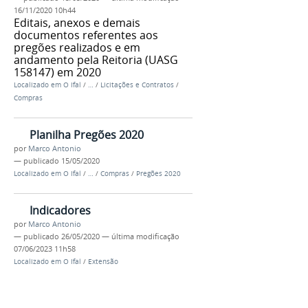
16/11/2020 10h44
Editais, anexos e demais
documentos referentes aos
pregões realizados e em
andamento pela Reitoria (UASG
158147) em 2020
Localizado em
O Ifal
/
…
/
Licitações e Contratos
/
Compras
Planilha Pregões 2020
por
Marco Antonio
—
publicado
15/05/2020
Localizado em
O Ifal
/
…
/
Compras
/
Pregões 2020
Indicadores
por
Marco Antonio
—
publicado
26/05/2020
—
última modificação
07/06/2023 11h58
Localizado em
O Ifal
/
Extensão