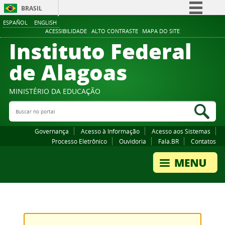
BRASIL
ESPAÑOL
ENGLISH
Simplifique!
ACESSIBILIDADE
ALTO CONTRASTE
MAPA DO SITE
Instituto Federal
Comunica BR
Participe
de Alagoas
Acesso à informação
Legislação
MINISTÉRIO DA EDUCAÇÃO
Buscar no portal
Canais
Bus
Governança
Acesso à Informação
Acesso aos Sistemas
Processo Eletrônico
Ouvidoria
Fala.BR
Contatos