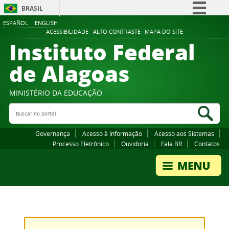
BRASIL
ESPAÑOL
ENGLISH
Simplifique!
ACESSIBILIDADE
ALTO CONTRASTE
MAPA DO SITE
Instituto Federal
Comunica BR
Participe
de Alagoas
Acesso à informação
Legislação
MINISTÉRIO DA EDUCAÇÃO
Buscar no portal
Canais
Bus
Governança
Acesso à Informação
Acesso aos Sistemas
Processo Eletrônico
Ouvidoria
Fala.BR
Contatos