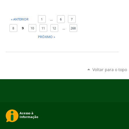
« ANTERIOR
1
...
6
7
8
9
10
11
12
...
268
PRÓXIMO »
Voltar para o topo