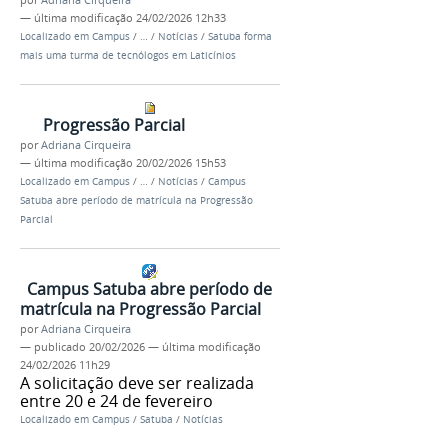
por
Adriana Cirqueira
—
última modificação
24/02/2026 12h33
Localizado em
Campus
/
…
/
Notícias
/
Satuba forma
mais uma turma de tecnólogos em Laticínios
Progressão Parcial
por
Adriana Cirqueira
—
última modificação
20/02/2026 15h53
Localizado em
Campus
/
…
/
Notícias
/
Campus
Satuba abre período de matrícula na Progressão
Parcial
Campus Satuba abre período de
matrícula na Progressão Parcial
por
Adriana Cirqueira
—
publicado
20/02/2026
—
última modificação
24/02/2026 11h29
A solicitação deve ser realizada
entre 20 e 24 de fevereiro
Localizado em
Campus
/
Satuba
/
Notícias