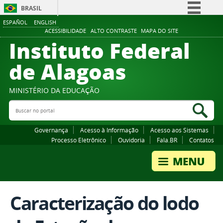
BRASIL
ESPAÑOL
ENGLISH
Simplifique!
ACESSIBILIDADE
ALTO CONTRASTE
MAPA DO SITE
Instituto Federal
Comunica BR
Participe
de Alagoas
Acesso à informação
Legislação
MINISTÉRIO DA EDUCAÇÃO
Buscar no portal
Canais
Bus
Governança
Acesso à Informação
Acesso aos Sistemas
Processo Eletrônico
Ouvidoria
Fala.BR
Contatos
Caracterização do lodo