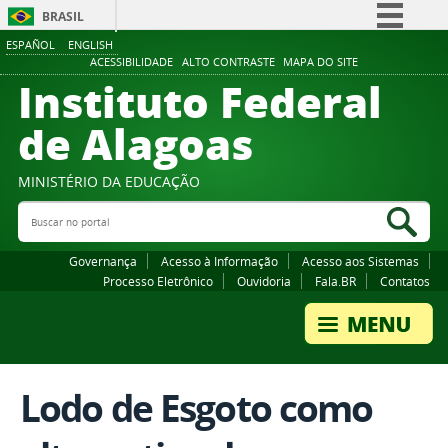
BRASIL
ESPAÑOL
ENGLISH
Simplifique!
ACESSIBILIDADE
ALTO CONTRASTE
MAPA DO SITE
Instituto Federal
Comunica BR
Participe
de Alagoas
Acesso à informação
Legislação
MINISTÉRIO DA EDUCAÇÃO
Buscar no portal
Canais
Bus
Governança
Acesso à Informação
Acesso aos Sistemas
Processo Eletrônico
Ouvidoria
Fala.BR
Contatos
Lodo de Esgoto como