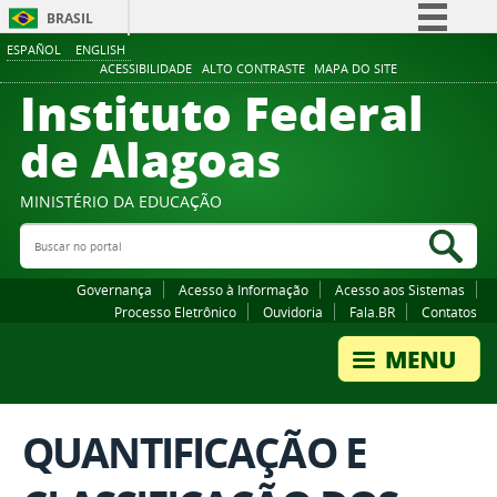
BRASIL
ESPAÑOL
ENGLISH
Simplifique!
ACESSIBILIDADE
ALTO CONTRASTE
MAPA DO SITE
Instituto Federal
Comunica BR
Participe
de Alagoas
Acesso à informação
Legislação
MINISTÉRIO DA EDUCAÇÃO
Buscar no portal
Canais
Bus
Governança
Acesso à Informação
Acesso aos Sistemas
Processo Eletrônico
Ouvidoria
Fala.BR
Contatos
QUANTIFICAÇÃO E