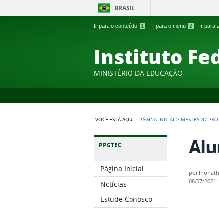
BRASIL
Ir para o conteúdo
1
Ir para o menu
2
Ir para
Instituto Fe
MINISTÉRIO DA EDUCAÇÃO
VOCÊ ESTÁ AQUI:
PÁGINA INICIAL
>
MESTRADO PROF
Alu
PPGTEC
Página Inicial
por
Jhonath
08/07/2021
Notícias
Estude Conosco