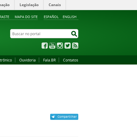
mação
Legislação
Canais
RASTE
MAPA DO SITE
ESPAÑOL
ENGLISH
Buscar no portal
Buscar no portal
Facebook
YouTube
Instagram
Twitter
RSS
trônico
Ouvidoria
Fala.BR
Contatos
Compartilhar