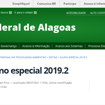
Simplifique!
Comunica BR
Participe
Acesso à infor
 a busca
3
Ir para o rodapé
4
ACESSIBILIDADE
ALTO CONT
deral de Alagoas
Governança
Acesso à Informação
Acesso aos Sistemas
Processo Ele
ISSIONAL EM TECNOLOGIAS AMBIENTAIS
>
EDITAIS
>
ALUNO ESPECIAL 2019.2
no especial 2019.2
an Pino
—
publicado
08/07/2021 11h54,
última modificação
 11h54