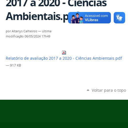
2017 a 2020 - Ciências
Ambientais.pdf
por
Altanys Calheiros
—
última
modificação
06/05/2024 17h49
Relatório de avaliação 2017 a 2020 - Ciências Ambientais.pdf
— 917 KB
Voltar para o topo