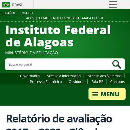
BRASIL
ESPAÑOL
ENGLISH
Simplifique!
ACESSIBILIDADE
ALTO CONTRASTE
MAPA DO SITE
Instituto Federal
Comunica BR
Participe
de Alagoas
Acesso à informação
Legislação
MINISTÉRIO DA EDUCAÇÃO
Buscar no portal
Canais
Bus
Governança
Acesso à Informação
Acesso aos Sistemas
Processo Eletrônico
Ouvidoria
Fala.BR
Contatos
Relatório de avaliação