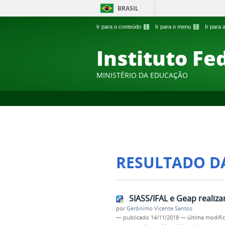
BRASIL
Ir para o conteúdo
1
Ir para o menu
2
Ir para
Instituto Fe
MINISTÉRIO DA EDUCAÇÃO
RESULTADO D
SIASS/IFAL e Geap realiz
por
Gerônimo Vicente Santos
—
publicado
14/11/2018
—
última modifi