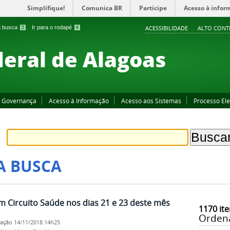
Simplifique!
Comunica BR
Participe
Acesso à infor
 a busca
3
Ir para o rodapé
4
ACESSIBILIDADE
ALTO CONT
deral de Alagoas
Governança
Acesso à Informação
Acesso aos Sistemas
Processo Ele
A BUSCA
am Circuito Saúde nos dias 21 e 23 deste mês
1170
ite
Orden
cação
14/11/2018 14h25