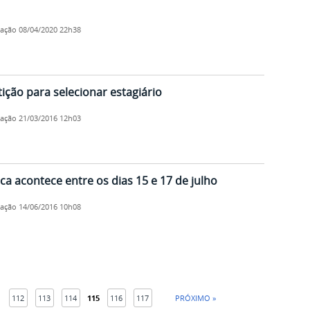
cação
08/04/2020 22h38
ição para selecionar estagiário
cação
21/03/2016 12h03
a acontece entre os dias 15 e 17 de julho
cação
14/06/2016 10h08
112
113
114
115
116
117
PRÓXIMO »