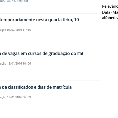
dor
,
,
Aluno
,
Servidor
Relevânc
Data (ma
alfabeti
l temporariamente nesta quarta-feira, 10
cação
08/07/2019 11h15
ta de vagas em cursos de graduação do Ifal
cação
18/01/2016 10h06
ta de classificados e dias de matrícula
cação
19/01/2016 06h09