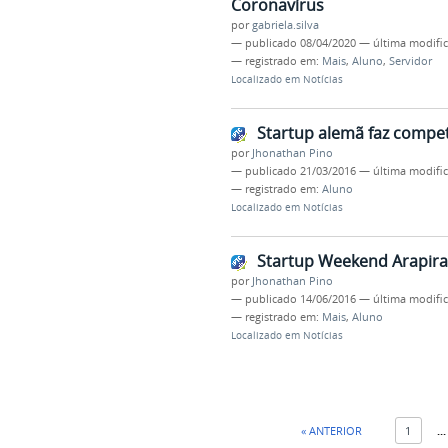
Coronavírus
por
gabriela.silva
—
publicado
08/04/2020
—
última modifi
— registrado em:
Mais
,
Aluno
,
Servidor
Localizado em
Notícias
Startup alemã faz compet
por
Jhonathan Pino
—
publicado
21/03/2016
—
última modifi
— registrado em:
Aluno
Localizado em
Notícias
Startup Weekend Arapirac
por
Jhonathan Pino
—
publicado
14/06/2016
—
última modifi
— registrado em:
Mais
,
Aluno
Localizado em
Notícias
« ANTERIOR
1
...