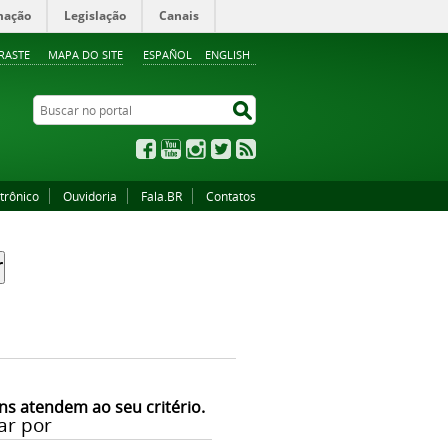
mação
Legislação
Canais
RASTE
MAPA DO SITE
ESPAÑOL
ENGLISH
Buscar no portal
Buscar no portal
Facebook
YouTube
Instagram
Twitter
RSS
trônico
Ouvidoria
Fala.BR
Contatos
ns atendem ao seu critério.
ar por