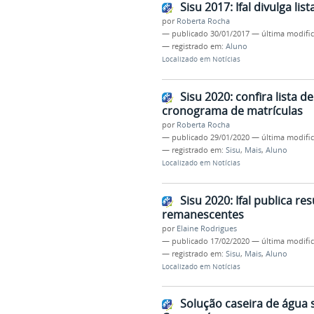
Sisu 2017: Ifal divulga lis
por
Roberta Rocha
—
publicado
30/01/2017
—
última modifi
— registrado em:
Aluno
Localizado em
Notícias
Sisu 2020: confira lista 
cronograma de matrículas
por
Roberta Rocha
—
publicado
29/01/2020
—
última modifi
— registrado em:
Sisu
,
Mais
,
Aluno
Localizado em
Notícias
Sisu 2020: Ifal publica r
remanescentes
por
Elaine Rodrigues
—
publicado
17/02/2020
—
última modifi
— registrado em:
Sisu
,
Mais
,
Aluno
Localizado em
Notícias
Solução caseira de água 