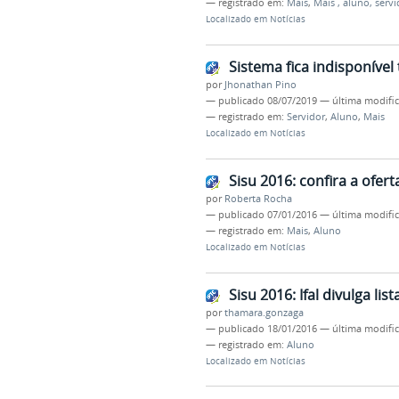
— registrado em:
Mais
,
Mais , aluno, servi
Localizado em
Notícias
Sistema fica indisponíve
por
Jhonathan Pino
—
publicado
08/07/2019
—
última modifi
— registrado em:
Servidor
,
Aluno
,
Mais
Localizado em
Notícias
Sisu 2016: confira a ofer
por
Roberta Rocha
—
publicado
07/01/2016
—
última modifi
— registrado em:
Mais
,
Aluno
Localizado em
Notícias
Sisu 2016: Ifal divulga lis
por
thamara.gonzaga
—
publicado
18/01/2016
—
última modifi
— registrado em:
Aluno
Localizado em
Notícias