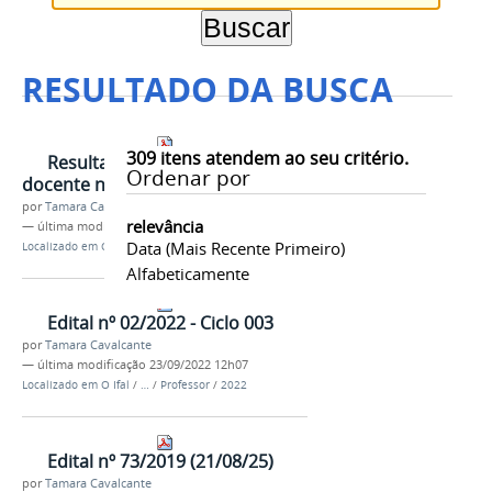
RESULTADO DA BUSCA
309
itens atendem ao seu critério.
Resultado Ciclo 002 - Edital
Ordenar por
docente nº 02/2022
por
Tamara Cavalcante
relevância
—
última modificação
23/09/2022 11h59
Data (mais Recente Primeiro)
Localizado em
O Ifal
/
…
/
Professor
/
2022
Alfabeticamente
Edital nº 02/2022 - Ciclo 003
por
Tamara Cavalcante
—
última modificação
23/09/2022 12h07
Localizado em
O Ifal
/
…
/
Professor
/
2022
Edital nº 73/2019 (21/08/25)
por
Tamara Cavalcante