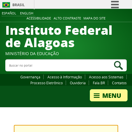
BRASIL
ESPAÑOL
ENGLISH
Simplifique!
ACESSIBILIDADE
ALTO CONTRASTE
MAPA DO SITE
Instituto Federal
Comunica BR
Participe
de Alagoas
Acesso à informação
Legislação
MINISTÉRIO DA EDUCAÇÃO
Buscar no portal
Canais
Bus
Governança
Acesso à Informação
Acesso aos Sistemas
Processo Eletrônico
Ouvidoria
Fala.BR
Contatos