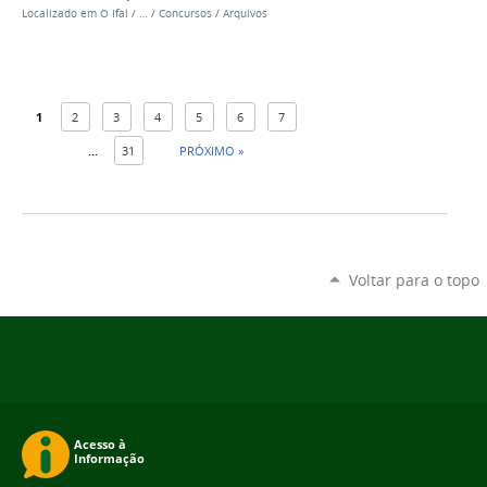
Localizado em
O Ifal
/
…
/
Concursos
/
Arquivos
1
2
3
4
5
6
7
...
31
PRÓXIMO »
Voltar para o topo