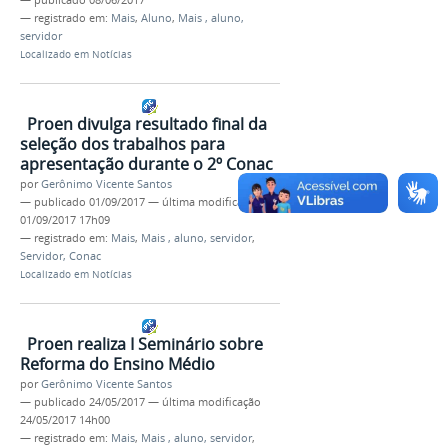
—
publicado
08/06/2017
— registrado em:
Mais
,
Aluno
,
Mais , aluno,
servidor
Localizado em
Notícias
Proen divulga resultado final da
seleção dos trabalhos para
apresentação durante o 2º Conac
por
Gerônimo Vicente Santos
—
publicado
01/09/2017
—
última modificação
01/09/2017 17h09
— registrado em:
Mais
,
Mais , aluno, servidor
,
Servidor, Conac
Localizado em
Notícias
Proen realiza I Seminário sobre
Reforma do Ensino Médio
por
Gerônimo Vicente Santos
—
publicado
24/05/2017
—
última modificação
24/05/2017 14h00
— registrado em:
Mais
,
Mais , aluno, servidor
,