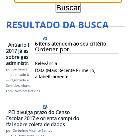
RESULTADO DA BUSCA
6
itens atendem ao seu critério.
Anúario Estatístico do Ifal em
Ordenar por
2017 já está disponível com dados
sobre gestão educacional e
administrativa
Relevância
por
Gerônimo Vicente Santos
Data (mais Recente Primeiro)
—
publicado
01/08/2017
alfabeticamente
— registrado em:
Mais
,
Mais , aluno, servidor
,
Servidor, Aluno
Localizado em
Notícias
PEI divulga prazo do Censo
Escolar 2017 e orienta campi do
Ifal sobre coleta de dados
por
Gerônimo Vicente Santos