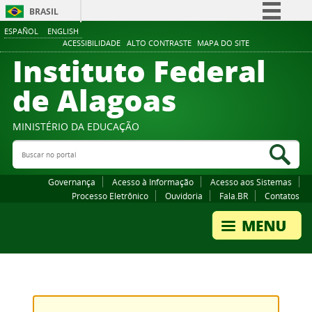
BRASIL
ESPAÑOL
ENGLISH
Simplifique!
ACESSIBILIDADE
ALTO CONTRASTE
MAPA DO SITE
Instituto Federal
Comunica BR
Participe
de Alagoas
Acesso à informação
Legislação
MINISTÉRIO DA EDUCAÇÃO
Buscar no portal
Canais
Bus
Governança
Acesso à Informação
Acesso aos Sistemas
Processo Eletrônico
Ouvidoria
Fala.BR
Contatos