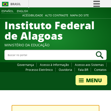
BRASIL
ESPAÑOL
ENGLISH
Simplifique!
ACESSIBILIDADE
ALTO CONTRASTE
MAPA DO SITE
Instituto Federal
Comunica BR
Participe
de Alagoas
Acesso à informação
Legislação
MINISTÉRIO DA EDUCAÇÃO
Buscar no portal
Canais
Bus
Governança
Acesso à Informação
Acesso aos Sistemas
Processo Eletrônico
Ouvidoria
Fala.BR
Contatos