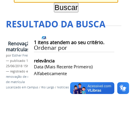
RESULTADO DA BUSCA
1
itens atendem ao seu critério.
Renovação e reabertura de
Ordenar por
matrículas do campus Rio Largo
por
Esther Freitas
relevância
—
publicado
18/06/2018
—
última modificação
Data (mais Recente Primeiro)
25/06/2018 15h16
— registrado em:
Aluno
,
Alunos
,
campus rio largo
,
Alfabeticamente
renovação de matrículas
,
matrículas
,
reabertura
de matrícula
Localizado em
Campus
/
Rio Largo
/
Notícias