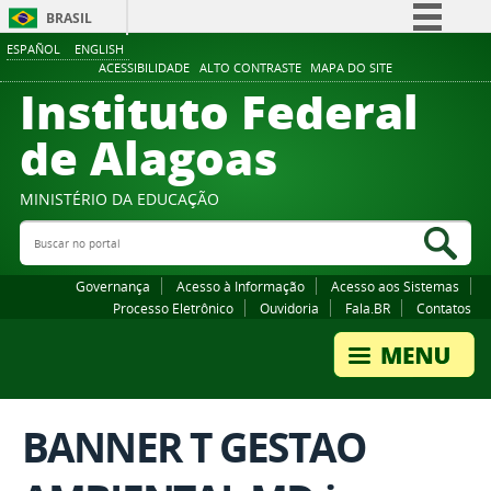
BRASIL
ESPAÑOL
ENGLISH
Simplifique!
ACESSIBILIDADE
ALTO CONTRASTE
MAPA DO SITE
Instituto Federal
Comunica BR
Participe
de Alagoas
Acesso à informação
Legislação
MINISTÉRIO DA EDUCAÇÃO
Buscar no portal
Canais
Bus
Governança
Acesso à Informação
Acesso aos Sistemas
Processo Eletrônico
Ouvidoria
Fala.BR
Contatos
BANNER T GESTAO