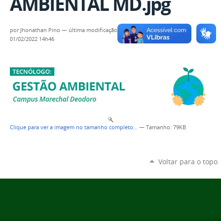
AMBIENTAL MD.jpg
por
Jhonathan Pino
—
última modificação
01/02/2022 14h46
Clique para ver a imagem no tamanho completo…
—
Tamanho
: 79KB
Voltar para o topo