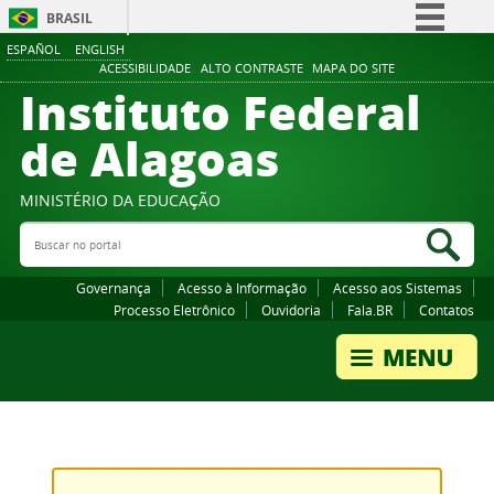
BRASIL
ESPAÑOL
ENGLISH
Simplifique!
ACESSIBILIDADE
ALTO CONTRASTE
MAPA DO SITE
Instituto Federal
Comunica BR
Participe
de Alagoas
Acesso à informação
Legislação
MINISTÉRIO DA EDUCAÇÃO
Buscar no portal
Canais
Bus
Governança
Acesso à Informação
Acesso aos Sistemas
Processo Eletrônico
Ouvidoria
Fala.BR
Contatos