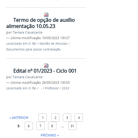
Termo de opção de auxílio
alimentação 10.05.23
por
Tamara Cavalcante
—
última modificação
10/05/2023 13h27
Localizado em
O Ifal
/
Gestão de Pessoas
/
Documentos para posse contratação
Edital nº 01/2023 - Ciclo 001
por
Tamara Cavalcante
—
última modificação
26/05/2023 13h53
Localizado em
O Ifal
/
…
/
Professor
/
2023
« ANTERIOR
1
2
3
4
5
6
7
8
...
31
PRÓXIMO »