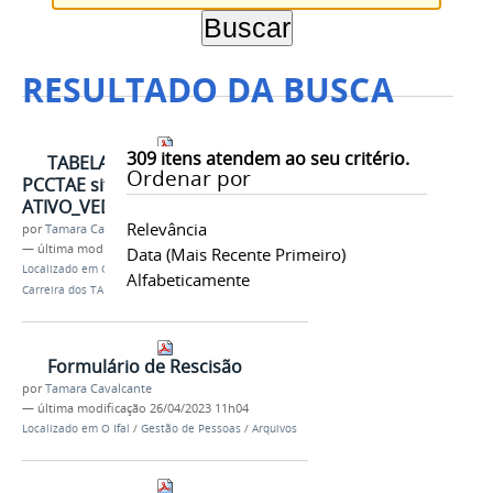
RESULTADO DA BUSCA
309
itens atendem ao seu critério.
TABELA DE CARGOS DO
Ordenar por
PCCTAE situação
ATIVO_VEDADO_EXTINTO - IFAL
Relevância
por
Tamara Cavalcante
—
última modificação
31/03/2023 14h42
Data (mais Recente Primeiro)
Localizado em
O Ifal
/
Gestão de Pessoas
/
Plano de
Alfabeticamente
Carreira dos TAEs - PCCTAE
Formulário de Rescisão
por
Tamara Cavalcante
—
última modificação
26/04/2023 11h04
Localizado em
O Ifal
/
Gestão de Pessoas
/
Arquivos