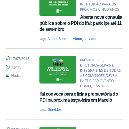
INSTITUIÇÃO PARA OS
PRÓXIMOS CINCO ANOS
Aberta nova consulta
pública sobre o PDI do Ifal; participe até 11
de setembro
tags:
Aluno, Servidor
,
Aluno, servidor
por
publicado
17/07/2018
PRÓ-REITORES,
Zoroastro
DIRETORES-GERAIS E
12h15
Neto
INTEGRANTES DE TODAS
Notícia
AS COMISSÕES DEVEM
PARTICIPAR; EVENTO
COMEÇA ÀS 8H30
Ifal convoca para oficina preparatória do
PDI na próxima terça-feira em Maceió
tags:
Servidor
por
publicado