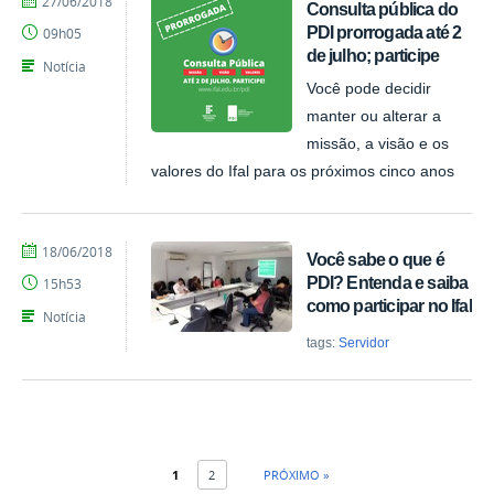
27/06/2018
Consulta pública do
Anny
PDI prorrogada até 2
09h05
Rochelly
de julho; participe
Notícia
Você pode decidir
manter ou alterar a
missão, a visão e os
valores do Ifal para os próximos cinco anos
por
publicado
18/06/2018
Você sabe o que é
Anny
PDI? Entenda e saiba
15h53
Rochelly
como participar no Ifal
Notícia
tags:
Servidor
1
2
PRÓXIMO »