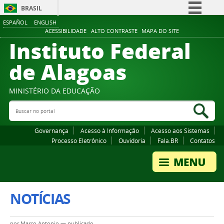
BRASIL
ESPAÑOL
ENGLISH
Simplifique!
ACESSIBILIDADE
ALTO CONTRASTE
MAPA DO SITE
Instituto Federal
Comunica BR
Participe
de Alagoas
Acesso à informação
Legislação
MINISTÉRIO DA EDUCAÇÃO
Buscar no portal
Canais
Bus
Governança
Acesso à Informação
Acesso aos Sistemas
Processo Eletrônico
Ouvidoria
Fala.BR
Contatos
NOTÍCIAS
por
Marco Antonio
—
publicado