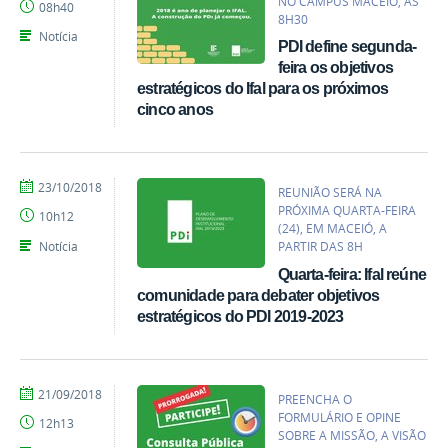
NO CAMPUS MACEIÓ, ÀS
08h40
Vicente
8H30
Santos
Notícia
PDI define segunda-
feira os objetivos
estratégicos do Ifal para os próximos
cinco anos
por
publicado
23/10/2018
REUNIÃO SERÁ NA
Gerônimo
PRÓXIMA QUARTA-FEIRA
10h12
Vicente
(24), EM MACEIÓ, A
Santos
Notícia
PARTIR DAS 8H
Quarta-feira: Ifal reúne
comunidade para debater objetivos
estratégicos do PDI 2019-2023
por
publicado
21/09/2018
PREENCHA O
Jhonathan
FORMULÁRIO E OPINE
12h13
Pino
SOBRE A MISSÃO, A VISÃO