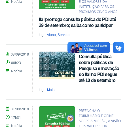
Notícia
E OS VALORES DA
INSTITUIÇÃO PARA OS
PRÓXIMOS CINCO ANOS
Ifal prorroga consulta pública do PDI até
29 de setembro; saiba como participar
tags:
Aluno
,
Servidor
por
publicado
03/09/2018
Consulta pública
Anny
sobre políticas de
08h23
Rochelly
Pesquisa e Inovação
Notícia
do Ifal no PDI segue
até 10 de setembro
tags:
Mais
por
publicado
31/08/2018
PREENCHA O
Gerônimo
FORMULÁRIO E OPINE
17h31
Vicente
SOBRE A MISSÃO, A VISÃO
Santos
Notícia
E OS VALORES DA