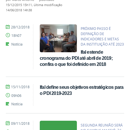
15/12/2015 15h11,
última modificação
14/06/2018 14h38
por
publicado
28/12/2018
PRÓXIMO PASSO É
Acássia
DEFINIÇÃO DE
18h07
Deliê
INDICADORES E METAS
Notícia
DA INSTITUIÇÃO ATÉ 2023
Ifal estende
cronograma do PDI até abril de 2019;
confira o que foi definido em 2018
por
publicado
15/11/2018
Ifal define seus objetivos estratégicos para
Adriana
o PDI 2019-2023
09h06
Cirqueira
Notícia
por
publicado
09/11/2018
SEGUNDA REUNIÃO SERÁ
Gerônimo