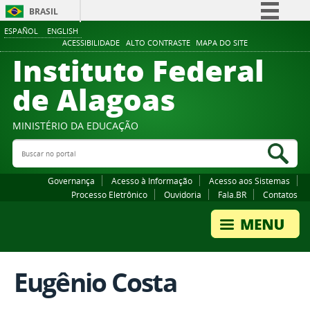
BRASIL
ESPAÑOL
ENGLISH
Simplifique!
ACESSIBILIDADE
ALTO CONTRASTE
MAPA DO SITE
Instituto Federal
Comunica BR
Participe
de Alagoas
Acesso à informação
Legislação
MINISTÉRIO DA EDUCAÇÃO
Buscar no portal
Canais
Bus
Governança
Acesso à Informação
Acesso aos Sistemas
Processo Eletrônico
Ouvidoria
Fala.BR
Contatos
Eugênio Costa