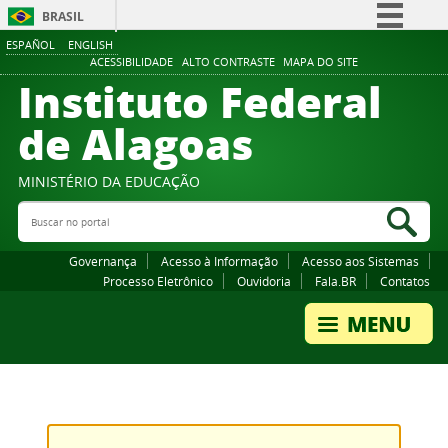
BRASIL
ESPAÑOL
ENGLISH
Simplifique!
ACESSIBILIDADE
ALTO CONTRASTE
MAPA DO SITE
Instituto Federal
Comunica BR
Participe
de Alagoas
Acesso à informação
Legislação
MINISTÉRIO DA EDUCAÇÃO
Buscar no portal
Canais
Bus
Governança
Acesso à Informação
Acesso aos Sistemas
Processo Eletrônico
Ouvidoria
Fala.BR
Contatos