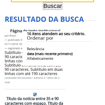
RESULTADO DA BUSCA
Página de texto institucional
16
itens atendem ao seu critério.
por
Brasil
Ordenar por
—
publicado
04/06/2013
—
última modificação
01/11/2018 12h01
Relevância
— registrado em:
tag 1
,
tag 2
,
tag 3
Subtítulo em uma linha com até
data (mais recente primeiro)
90 caracteres. Subtítulo em duas
Alfabeticamente
linhas com até 190 caracteres.
Subtítulo em uma linha com até
90 caracteres. Subtítulo em duas
linhas com até 190 caracteres
Localizado em
Assuntos
/
Editoria A
/
Menu de 2.
nível
Título da notícia entre 35 e 90
caracteres com espaço. Título da