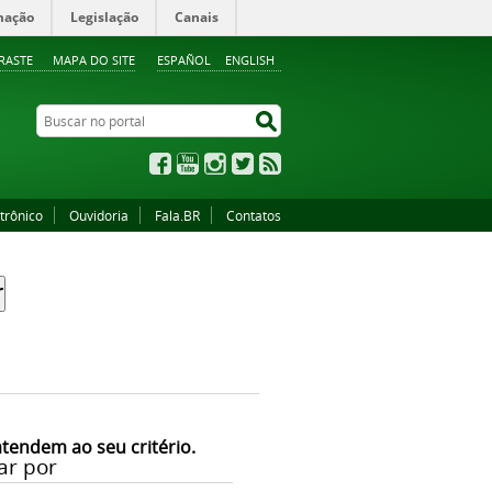
mação
Legislação
Canais
RASTE
MAPA DO SITE
ESPAÑOL
ENGLISH
Buscar no portal
Buscar no portal
Facebook
YouTube
Instagram
Twitter
RSS
trônico
Ouvidoria
Fala.BR
Contatos
atendem ao seu critério.
ar por