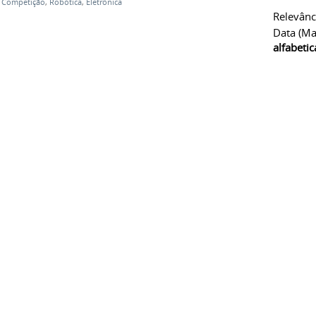
,
Competição
,
Robótica
,
Eletrônica
Relevânc
Data (ma
alfabeti