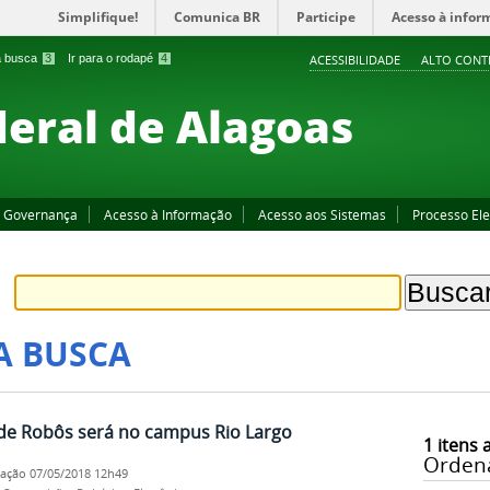
Simplifique!
Comunica BR
Participe
Acesso à infor
 a busca
3
Ir para o rodapé
4
ACESSIBILIDADE
ALTO CONT
deral de Alagoas
Governança
Acesso à Informação
Acesso aos Sistemas
Processo Ele
A BUSCA
 de Robôs será no campus Rio Largo
1
itens 
Orden
cação
07/05/2018 12h49