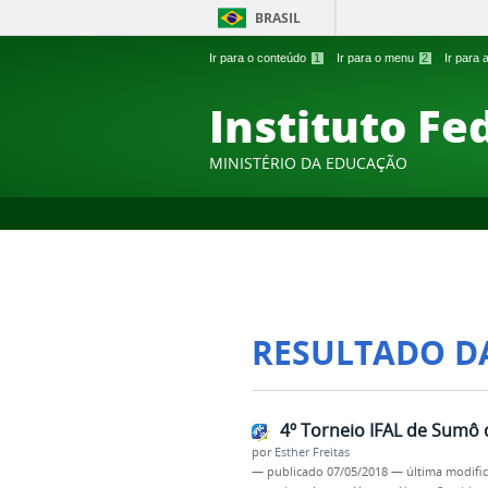
BRASIL
Ir para o conteúdo
1
Ir para o menu
2
Ir para
Instituto Fe
MINISTÉRIO DA EDUCAÇÃO
RESULTADO D
4º Torneio IFAL de Sumô
por
Esther Freitas
—
publicado
07/05/2018
—
última modifi