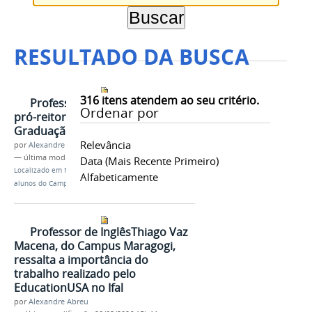
RESULTADO DA BUSCA
316
itens atendem ao seu critério.
Professora Eunice Palmeira,
Ordenar por
pró-reitora de Pesquisa, Pós-
Graduação e Inovação do Ifal
Relevância
por
Alexandre Abreu
—
última modificação
20/03/2026 15h38
Data (mais Recente Primeiro)
Localizado em
Notícias
/
Education USA no Ifal recebe
Alfabeticamente
alunos do Campus Maragogi
Professor de InglêsThiago Vaz
Macena, do Campus Maragogi,
ressalta a importância do
trabalho realizado pelo
EducationUSA no Ifal
por
Alexandre Abreu