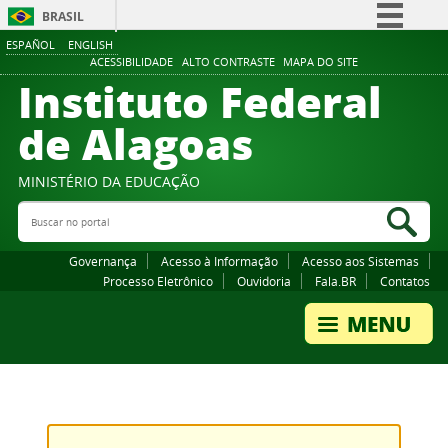
BRASIL
ESPAÑOL
ENGLISH
Simplifique!
ACESSIBILIDADE
ALTO CONTRASTE
MAPA DO SITE
Instituto Federal
Comunica BR
Participe
de Alagoas
Acesso à informação
Legislação
MINISTÉRIO DA EDUCAÇÃO
Buscar no portal
Canais
Bus
Governança
Acesso à Informação
Acesso aos Sistemas
Processo Eletrônico
Ouvidoria
Fala.BR
Contatos