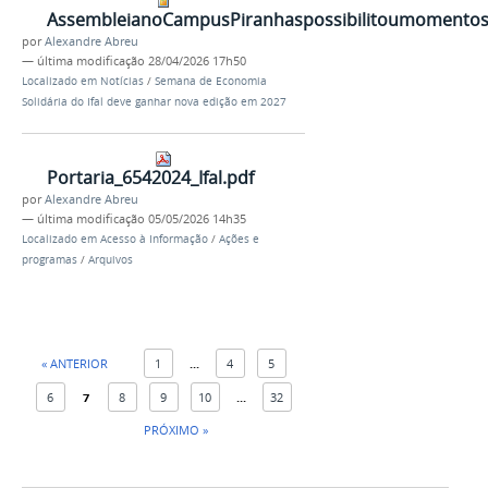
AssembleianoCampusPiranhaspossibilitoumomentosde
por
Alexandre Abreu
—
última modificação
28/04/2026 17h50
Localizado em
Notícias
/
Semana de Economia
Solidária do Ifal deve ganhar nova edição em 2027
Portaria_6542024_Ifal.pdf
por
Alexandre Abreu
—
última modificação
05/05/2026 14h35
Localizado em
Acesso à Informação
/
Ações e
programas
/
Arquivos
« ANTERIOR
1
...
4
5
6
7
8
9
10
...
32
PRÓXIMO »