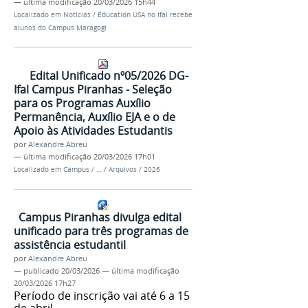
—
última modificação
20/03/2026 15h44
Localizado em
Notícias
/
Education USA no Ifal recebe
alunos do Campus Maragogi
Edital Unificado nº05/2026 DG-
Ifal Campus Piranhas - Seleção
para os Programas Auxílio
Permanência, Auxílio EJA e o de
Apoio às Atividades Estudantis
por
Alexandre Abreu
—
última modificação
20/03/2026 17h01
Localizado em
Campus
/
…
/
Arquivos
/
2026
Campus Piranhas divulga edital
unificado para três programas de
assistência estudantil
por
Alexandre Abreu
—
publicado
20/03/2026
—
última modificação
20/03/2026 17h27
Período de inscrição vai até 6 a 15
de abril