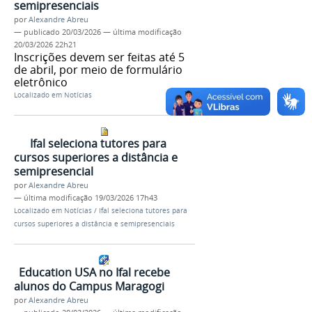
semipresenciais
por
Alexandre Abreu
—
publicado
20/03/2026
—
última modificação
20/03/2026 22h21
Inscrições devem ser feitas até 5
de abril, por meio de formulário
eletrônico
Localizado em
Notícias
Ifal seleciona tutores para
cursos superiores a distância e
semipresencial
por
Alexandre Abreu
—
última modificação
19/03/2026 17h43
Localizado em
Notícias
/
Ifal seleciona tutores para
cursos superiores a distância e semipresenciais
Education USA no Ifal recebe
alunos do Campus Maragogi
por
Alexandre Abreu