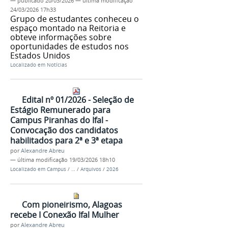
—
publicado
20/03/2026
—
última modificação
24/03/2026 17h33
Grupo de estudantes conheceu o
espaço montado na Reitoria e
obteve informações sobre
oportunidades de estudos nos
Estados Unidos
Localizado em
Notícias
Edital nº 01/2026 - Seleção de
Estágio Remunerado para
Campus Piranhas do Ifal -
Convocação dos candidatos
habilitados para 2ª e 3ª etapa
por
Alexandre Abreu
—
última modificação
19/03/2026 18h10
Localizado em
Campus
/
…
/
Arquivos
/
2026
Com pioneirismo, Alagoas
recebe I Conexão Ifal Mulher
por
Alexandre Abreu