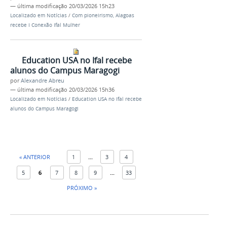
—
última modificação
20/03/2026 15h23
Localizado em
Notícias
/
Com pioneirismo, Alagoas
recebe I Conexão Ifal Mulher
Education USA no Ifal recebe
alunos do Campus Maragogi
por
Alexandre Abreu
—
última modificação
20/03/2026 15h36
Localizado em
Notícias
/
Education USA no Ifal recebe
alunos do Campus Maragogi
« ANTERIOR
1
...
3
4
5
6
7
8
9
...
33
PRÓXIMO »