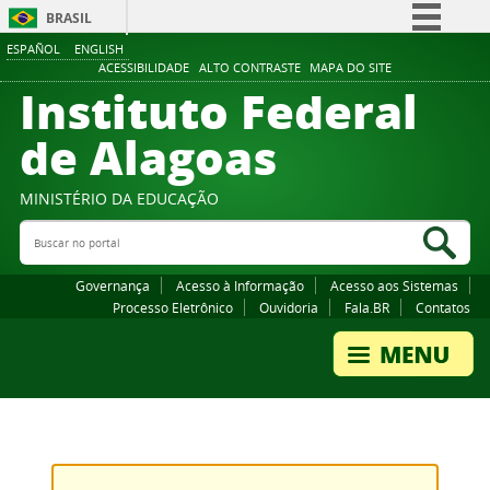
BRASIL
ESPAÑOL
ENGLISH
Simplifique!
ACESSIBILIDADE
ALTO CONTRASTE
MAPA DO SITE
Instituto Federal
Comunica BR
Participe
de Alagoas
Acesso à informação
Legislação
MINISTÉRIO DA EDUCAÇÃO
Buscar no portal
Canais
Bus
Governança
Acesso à Informação
Acesso aos Sistemas
Processo Eletrônico
Ouvidoria
Fala.BR
Contatos