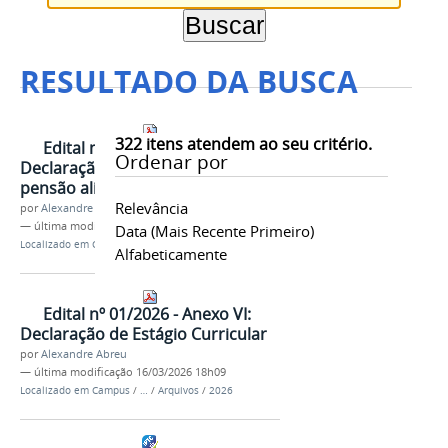
RESULTADO DA BUSCA
322
itens atendem ao seu critério.
Edital nº 01/2026 - Anexo V:
Ordenar por
Declaração de Renda por meio de
pensão alimentícia
Relevância
por
Alexandre Abreu
—
última modificação
16/03/2026 18h07
Data (mais Recente Primeiro)
Localizado em
Campus
/
…
/
Arquivos
/
2026
Alfabeticamente
Edital nº 01/2026 - Anexo VI:
Declaração de Estágio Curricular
por
Alexandre Abreu
—
última modificação
16/03/2026 18h09
Localizado em
Campus
/
…
/
Arquivos
/
2026