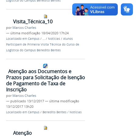
Logística do Campus Benedito Bentes
Visita_Técnica_10
por
Marcos Charles
—
última modificação
18/04/2020 17h24
Localizado em
Campus
/
…
/
Notícias
/
Alunos
Participam de Primeira Visita Técnica do Curso de
Logística do Campus Benedito Bentes
Atenção aos Documentos e
Prazos para Solicitação de Isenção
de Pagamento de Taxa de
Inscrição
por
Marcos Charles
—
publicado
13/12/2017
—
última modificação
13/12/2017 13h20
Localizado em
Campus
/
Benedito Bentes
/
Notícias
Atenção