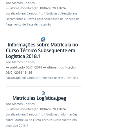
por
Marcos Charles
—
última modificação
18/04/2020 17h24
Localizado em
Campus
/
…
/
Notícias
/
Atenção aos
Documentos e Prazos para Solicitação de Isenção de
Pagamento de Taxa de Inscrição
Informações sobre Matrícula no
Curso Técnico Subsequente em
Logística 2018.1
por
Marcos Charles
—
publicado
06/01/2018
—
última modificação
06/01/2018 13h36
Localizado em
Campus
/
Benedito Bentes
/
Notícias
Matrículas Logística.jpeg
por
Marcos Charles
—
última modificação
18/04/2020 17h24
Localizado em
Campus
/
…
/
Notícias
/
Informações
sobre Matrícula no Curso Técnico Subsequente em
Logística 2018.1