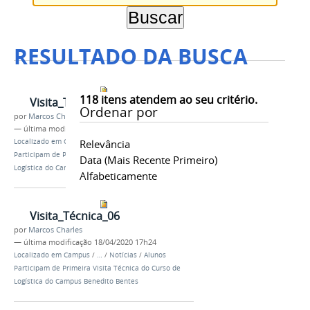
RESULTADO DA BUSCA
118
itens atendem ao seu critério.
Visita_Técnica_05
Ordenar por
por
Marcos Charles
—
última modificação
18/04/2020 17h24
Localizado em
Campus
Relevância
/
…
/
Notícias
/
Alunos
Participam de Primeira Visita Técnica do Curso de
Data (mais Recente Primeiro)
Logística do Campus Benedito Bentes
Alfabeticamente
Visita_Técnica_06
por
Marcos Charles
—
última modificação
18/04/2020 17h24
Localizado em
Campus
/
…
/
Notícias
/
Alunos
Participam de Primeira Visita Técnica do Curso de
Logística do Campus Benedito Bentes