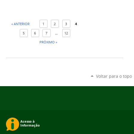
« ANTERIOR
1
2
3
4
5
6
7
...
12
PRÓXIMO »
Voltar para o topo