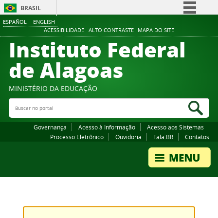
BRASIL
ESPAÑOL
ENGLISH
Simplifique!
ACESSIBILIDADE
ALTO CONTRASTE
MAPA DO SITE
Instituto Federal
Comunica BR
Participe
de Alagoas
Acesso à informação
Legislação
MINISTÉRIO DA EDUCAÇÃO
Buscar no portal
Canais
Bus
Governança
Acesso à Informação
Acesso aos Sistemas
Processo Eletrônico
Ouvidoria
Fala.BR
Contatos