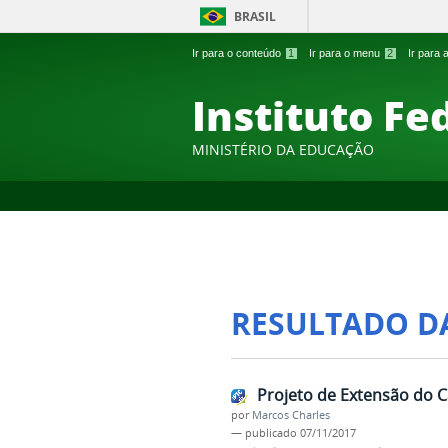
BRASIL
Ir para o conteúdo
1
Ir para o menu
2
Ir para
Instituto Fe
MINISTÉRIO DA EDUCAÇÃO
RESULTADO D
Projeto de Extensão do 
por
Marcos Charles
—
publicado
07/11/2017