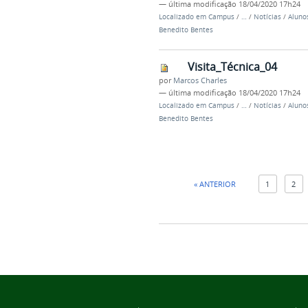
—
última modificação
18/04/2020 17h24
Localizado em
Campus
/
…
/
Notícias
/
Aluno
Benedito Bentes
Visita_Técnica_04
por
Marcos Charles
—
última modificação
18/04/2020 17h24
Localizado em
Campus
/
…
/
Notícias
/
Aluno
Benedito Bentes
« ANTERIOR
1
2