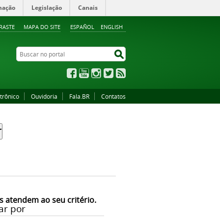
mação
Legislação
Canais
RASTE
MAPA DO SITE
ESPAÑOL
ENGLISH
Buscar no portal
Buscar no portal
Facebook
YouTube
Instagram
Twitter
RSS
trônico
Ouvidoria
Fala.BR
Contatos
s atendem ao seu critério.
ar por