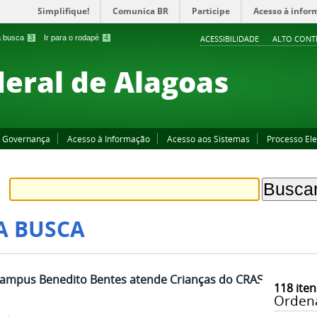
Simplifique!
Comunica BR
Participe
Acesso à infor
 a busca
3
Ir para o rodapé
4
ACESSIBILIDADE
ALTO CONT
deral de Alagoas
Governança
Acesso à Informação
Acesso aos Sistemas
Processo Ele
A BUSCA
Campus Benedito Bentes atende Crianças do CRAS
118
iten
Orden