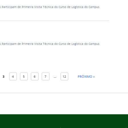
s Participam de Primeira Visita Técnica do Curso de Logística do Campus
s Participam de Primeira Visita Técnica do Curso de Logística do Campus
3
4
5
6
7
...
12
PRÓXIMO »