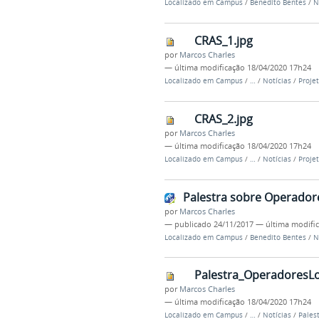
Localizado em
Campus
/
Benedito Bentes
/
N
CRAS_1.jpg
por
Marcos Charles
—
última modificação
18/04/2020 17h24
Localizado em
Campus
/
…
/
Notícias
/
Proje
CRAS_2.jpg
por
Marcos Charles
—
última modificação
18/04/2020 17h24
Localizado em
Campus
/
…
/
Notícias
/
Proje
Palestra sobre Operadore
por
Marcos Charles
—
publicado
24/11/2017
—
última modifi
Localizado em
Campus
/
Benedito Bentes
/
N
Palestra_OperadoresLo
por
Marcos Charles
—
última modificação
18/04/2020 17h24
Localizado em
Campus
/
…
/
Notícias
/
Pales