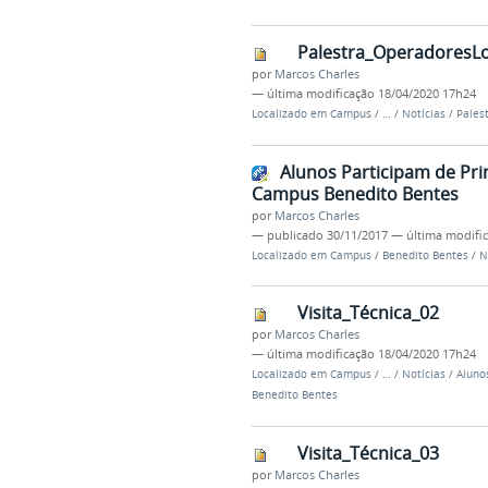
Palestra_OperadoresLo
por
Marcos Charles
—
última modificação
18/04/2020 17h24
Localizado em
Campus
/
…
/
Notícias
/
Pales
Alunos Participam de Prim
Campus Benedito Bentes
por
Marcos Charles
—
publicado
30/11/2017
—
última modifi
Localizado em
Campus
/
Benedito Bentes
/
N
Visita_Técnica_02
por
Marcos Charles
—
última modificação
18/04/2020 17h24
Localizado em
Campus
/
…
/
Notícias
/
Aluno
Benedito Bentes
Visita_Técnica_03
por
Marcos Charles