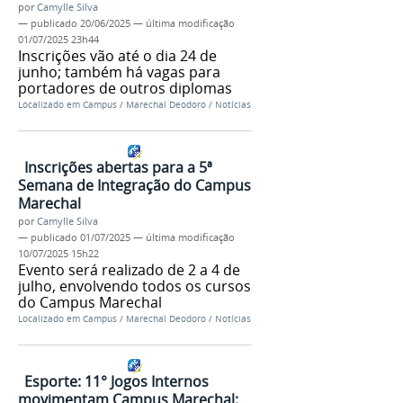
por
Camylle Silva
—
publicado
20/06/2025
—
última modificação
01/07/2025 23h44
Inscrições vão até o dia 24 de
junho; também há vagas para
portadores de outros diplomas
Localizado em
Campus
/
Marechal Deodoro
/
Notícias
Inscrições abertas para a 5ª
Semana de Integração do Campus
Marechal
por
Camylle Silva
—
publicado
01/07/2025
—
última modificação
10/07/2025 15h22
Evento será realizado de 2 a 4 de
julho, envolvendo todos os cursos
do Campus Marechal
Localizado em
Campus
/
Marechal Deodoro
/
Notícias
Esporte: 11° Jogos Internos
movimentam Campus Marechal;