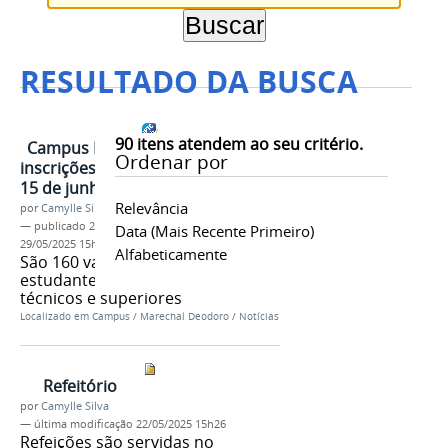
RESULTADO DA BUSCA
90
itens atendem ao seu critério.
Campus Marechal abre
Ordenar por
inscrições para o Sane até o dia
15 de junho; leia o edital
Relevância
por
Camylle Silva
—
publicado
26/05/2025
—
última modificação
Data (mais Recente Primeiro)
29/05/2025 15h53
Alfabeticamente
São 160 vagas diárias para
estudantes de todos os cursos
técnicos e superiores
Localizado em
Campus
/
Marechal Deodoro
/
Notícias
Refeitório
por
Camylle Silva
—
última modificação
22/05/2025 15h26
Refeições são servidas no