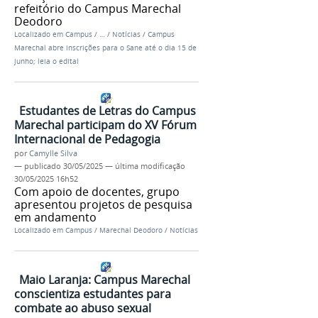
refeitório do Campus Marechal
Deodoro
Localizado em
Campus
/
…
/
Notícias
/
Campus
Marechal abre inscrições para o Sane até o dia 15 de
junho; leia o edital
Estudantes de Letras do Campus
Marechal participam do XV Fórum
Internacional de Pedagogia
por
Camylle Silva
—
publicado
30/05/2025
—
última modificação
30/05/2025 16h52
Com apoio de docentes, grupo
apresentou projetos de pesquisa
em andamento
Localizado em
Campus
/
Marechal Deodoro
/
Notícias
Maio Laranja: Campus Marechal
conscientiza estudantes para
combate ao abuso sexual