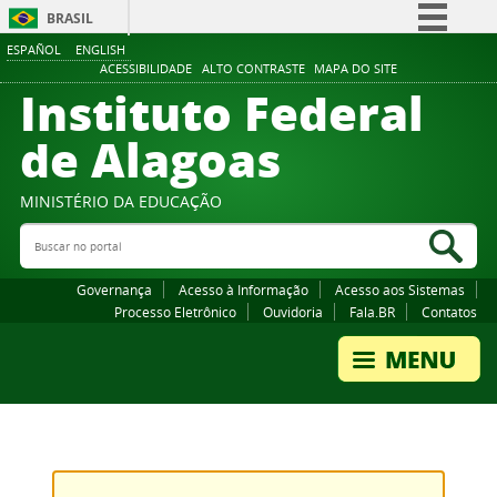
BRASIL
ESPAÑOL
ENGLISH
Simplifique!
ACESSIBILIDADE
ALTO CONTRASTE
MAPA DO SITE
Instituto Federal
Comunica BR
Participe
de Alagoas
Acesso à informação
Legislação
MINISTÉRIO DA EDUCAÇÃO
Buscar no portal
Canais
Bus
Governança
Acesso à Informação
Acesso aos Sistemas
Processo Eletrônico
Ouvidoria
Fala.BR
Contatos