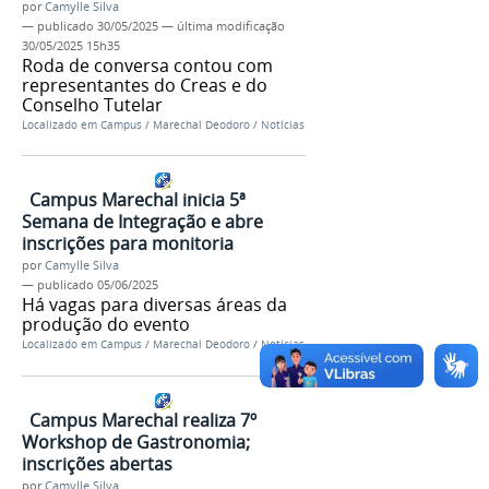
por
Camylle Silva
—
publicado
30/05/2025
—
última modificação
30/05/2025 15h35
Roda de conversa contou com
representantes do Creas e do
Conselho Tutelar
Localizado em
Campus
/
Marechal Deodoro
/
Notícias
Campus Marechal inicia 5ª
Semana de Integração e abre
inscrições para monitoria
por
Camylle Silva
—
publicado
05/06/2025
Há vagas para diversas áreas da
produção do evento
Localizado em
Campus
/
Marechal Deodoro
/
Notícias
Campus Marechal realiza 7º
Workshop de Gastronomia;
inscrições abertas
por
Camylle Silva