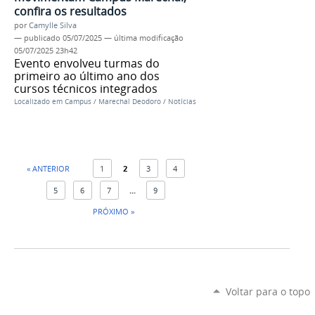
confira os resultados
por
Camylle Silva
—
publicado
05/07/2025
—
última modificação
05/07/2025 23h42
Evento envolveu turmas do
primeiro ao último ano dos
cursos técnicos integrados
Localizado em
Campus
/
Marechal Deodoro
/
Notícias
« ANTERIOR
1
2
3
4
5
6
7
...
9
PRÓXIMO »
Voltar para o topo