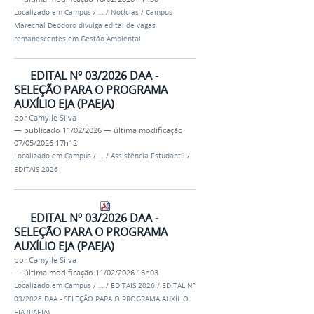
Localizado em
Campus
/
…
/
Notícias
/
Campus
Marechal Deodoro divulga edital de vagas
remanescentes em Gestão Ambiental
EDITAL Nº 03/2026 DAA -
SELEÇÃO PARA O PROGRAMA
AUXÍLIO EJA (PAEJA)
por
Camylle Silva
—
publicado
11/02/2026
—
última modificação
07/05/2026 17h12
Localizado em
Campus
/
…
/
Assistência Estudantil
/
EDITAIS 2026
EDITAL Nº 03/2026 DAA -
SELEÇÃO PARA O PROGRAMA
AUXÍLIO EJA (PAEJA)
por
Camylle Silva
—
última modificação
11/02/2026 16h03
Localizado em
Campus
/
…
/
EDITAIS 2026
/
EDITAL Nº
03/2026 DAA - SELEÇÃO PARA O PROGRAMA AUXÍLIO
EJA (PAEJA)