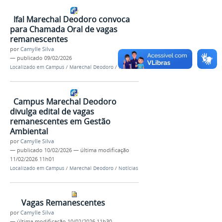
Ifal Marechal Deodoro convoca
para Chamada Oral de vagas
remanescentes
por
Camylle Silva
—
publicado
09/02/2026
Localizado em
Campus
/
Marechal Deodoro
/
Notícias
Campus Marechal Deodoro
divulga edital de vagas
remanescentes em Gestão
Ambiental
por
Camylle Silva
—
publicado
10/02/2026
—
última modificação
11/02/2026 11h01
Localizado em
Campus
/
Marechal Deodoro
/
Notícias
Vagas Remanescentes
por
Camylle Silva
—
última modificação
10/02/2026 11h30