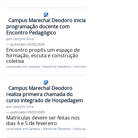
Campus Marechal Deodoro inicia
programação docente com
Encontro Pedagógico
por
Camylle Silva
—
publicado
02/02/2026
Encontro propôs um espaço de
formação, escuta e construção
coletiva
Localizado em
Campus
/
Marechal Deodoro
/
Notícias
Campus Marechal Deodoro
realiza primeira chamada do
curso integrado de Hospedagem
por
Camylle Silva
—
publicado
03/02/2026
Matrículas devem ser feitas nos
dias 4 e 5 de fevereiro
Localizado em
Campus
/
Marechal Deodoro
/
Notícias