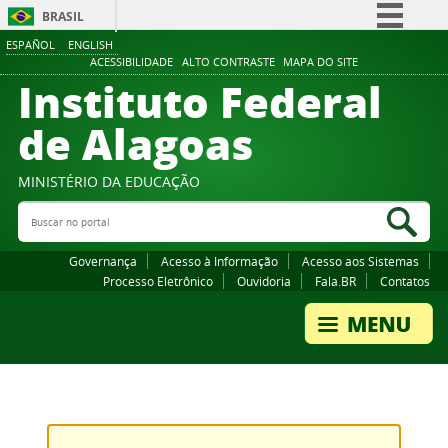
BRASIL
ESPAÑOL
ENGLISH
Simplifique!
ACESSIBILIDADE
ALTO CONTRASTE
MAPA DO SITE
Instituto Federal
Comunica BR
Participe
de Alagoas
Acesso à informação
Legislação
MINISTÉRIO DA EDUCAÇÃO
Buscar no portal
Canais
Bus
Governança
Acesso à Informação
Acesso aos Sistemas
Processo Eletrônico
Ouvidoria
Fala.BR
Contatos