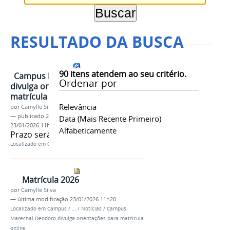
RESULTADO DA BUSCA
90
itens atendem ao seu critério.
Campus Marechal Deodoro
Ordenar por
divulga orientações para
matrícula online
Relevância
por
Camylle Silva
—
publicado
23/01/2026
—
última modificação
Data (mais Recente Primeiro)
23/01/2026 11h18
Alfabeticamente
Prazo será de 26 a 28 de janeiro
Localizado em
Campus
/
Marechal Deodoro
/
Notícias
Matrícula 2026
por
Camylle Silva
—
última modificação
23/01/2026 11h20
Localizado em
Campus
/
…
/
Notícias
/
Campus
Marechal Deodoro divulga orientações para matrícula
online