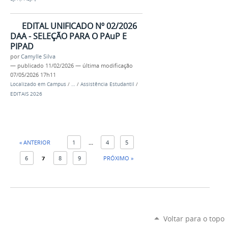
EDITAL UNIFICADO Nº 02/2026
DAA - SELEÇÃO PARA O PAuP E
PIPAD
por
Camylle Silva
—
publicado
11/02/2026
—
última modificação
07/05/2026 17h11
Localizado em
Campus
/
…
/
Assistência Estudantil
/
EDITAIS 2026
« ANTERIOR
1
...
4
5
6
7
8
9
PRÓXIMO »
Voltar para o topo