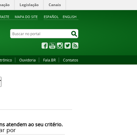
mação
Legislação
Canais
RASTE
MAPA DO SITE
ESPAÑOL
ENGLISH
Buscar no portal
Buscar no portal
Facebook
YouTube
Instagram
Twitter
RSS
trônico
Ouvidoria
Fala.BR
Contatos
ns atendem ao seu critério.
ar por