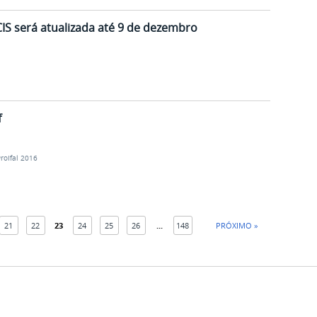
CIS será atualizada até 9 de dezembro
f
ProIfal 2016
21
22
23
24
25
26
...
148
PRÓXIMO »