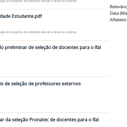
ição em projetos de extensão devido a falha no sistema
Relevânc
Data (ma
lidade Estudante.pdf
Alfabeti
ição em projetos de extensão devido a falha no sistema
o preliminar de seleção de docentes para o Ifal
ais de seleção de professores externos
ar da seleção Pronatec de docentes para o Ifal