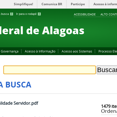
Simplifique!
Comunica BR
Participe
Acesso à infor
 a busca
3
Ir para o rodapé
4
ACESSIBILIDADE
ALTO CONT
deral de Alagoas
Governança
Acesso à Informação
Acesso aos Sistemas
Processo Ele
A BUSCA
lidade Servidor.pdf
1479
ite
Orden