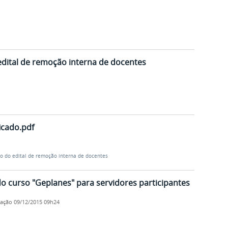
 edital de remoção interna de docentes
ficado.pdf
ão do edital de remoção interna de docentes
do curso "Geplanes" para servidores participantes
cação
09/12/2015 09h24