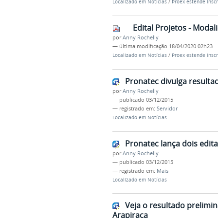
Localizado em
Notícias
/
Proex estende inscr
Edital Projetos - Moda
por
Anny Rochelly
—
última modificação
18/04/2020 02h23
Localizado em
Notícias
/
Proex estende inscr
Pronatec divulga resultad
por
Anny Rochelly
—
publicado
03/12/2015
— registrado em:
Servidor
Localizado em
Notícias
Pronatec lança dois edit
por
Anny Rochelly
—
publicado
03/12/2015
— registrado em:
Mais
Localizado em
Notícias
Veja o resultado prelimin
Arapiraca