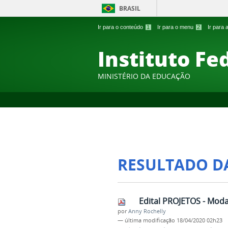
BRASIL
Ir para o conteúdo
1
Ir para o menu
2
Ir para
Instituto Fe
MINISTÉRIO DA EDUCAÇÃO
RESULTADO D
Edital PROJETOS - Moda
por
Anny Rochelly
—
última modificação
18/04/2020 02h23