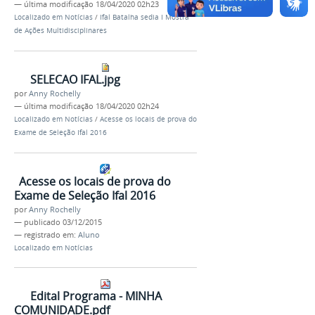
—
última modificação
18/04/2020 02h23
Localizado em
Notícias
/
Ifal Batalha sedia I Mostra
de Ações Multidisciplinares
SELECAO IFAL.jpg
por
Anny Rochelly
—
última modificação
18/04/2020 02h24
Localizado em
Notícias
/
Acesse os locais de prova do
Exame de Seleção Ifal 2016
Acesse os locais de prova do
Exame de Seleção Ifal 2016
por
Anny Rochelly
—
publicado
03/12/2015
— registrado em:
Aluno
Localizado em
Notícias
Edital Programa - MINHA
COMUNIDADE.pdf