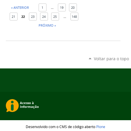
« ANTERIOR
1
...
19
20
21
22
23
24
25
...
148
PRÓXIMO »
Voltar para o topo
Desenvolvido com o CMS de código aberto
Plone