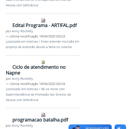
Pessoa com Deficiência
Edital Programa - ARTIFAL.pdf
por
Anny Rochelly
—
última modificação
18/04/2020 02h23
Localizado em
Notícias
/
Proex estende inscrição em
projetos de extensão devido a falha no sistema
Ciclo de atendimento no
Napne
por
Anny Rochelly
—
última modificação
18/04/2020 02h24
Localizado em
Notícias
/
Ifal se reúne com
Superintendência de Promoção dos Direitos da
Pessoa com Deficiência
programacao batalha.pdf
por
Anny Rochelly