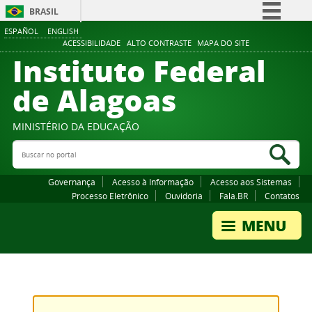
BRASIL
ESPAÑOL
ENGLISH
Simplifique!
ACESSIBILIDADE
ALTO CONTRASTE
MAPA DO SITE
Instituto Federal
Comunica BR
Participe
de Alagoas
Acesso à informação
Legislação
MINISTÉRIO DA EDUCAÇÃO
Buscar no portal
Canais
Bus
Governança
Acesso à Informação
Acesso aos Sistemas
Processo Eletrônico
Ouvidoria
Fala.BR
Contatos