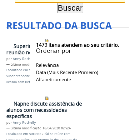
RESULTADO DA BUSCA
1479
itens atendem ao seu critério.
Superintendente participa de
Ordenar por
reunião no Ifal
por
Anny Rochelly
Relevância
—
última modificação
18/04/2020 02h24
Localizado em
Notícias
/
Ifal se reúne com
Data (mais Recente Primeiro)
Superintendência de Promoção dos Direitos da
Alfabeticamente
Pessoa com Deficiência
Napne discute assistência de
alunos com necessidades
específicas
por
Anny Rochelly
—
última modificação
18/04/2020 02h24
Localizado em
Notícias
/
Ifal se reúne com
Superintendência de Promoção dos Direitos da