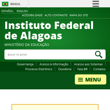
BRASIL
ESPAÑOL
ENGLISH
Simplifique!
ACESSIBILIDADE
ALTO CONTRASTE
MAPA DO SITE
Instituto Federal
Comunica BR
Participe
de Alagoas
Acesso à informação
Legislação
MINISTÉRIO DA EDUCAÇÃO
Buscar no portal
Canais
Bus
Governança
Acesso à Informação
Acesso aos Sistemas
Processo Eletrônico
Ouvidoria
Fala.BR
Contatos