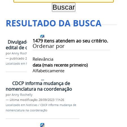
RESULTADO DA BUSCA
1479
itens atendem ao seu critério.
Divulgado o resultado final do
Ordenar por
edital de cursos de extensão
por
Anny Rochelly
Relevância
—
publicado
28/09/2023
Localizado em
Notícias
data (mais recente primeiro)
Alfabeticamente
CDCP informa mudança de
nomenclatura na coordenação
por
Anny Rochelly
—
última modificação
28/09/2023 11h26
Localizado em
Notícias
/
CDCP informa mudança de
nomenclatura na coordenação