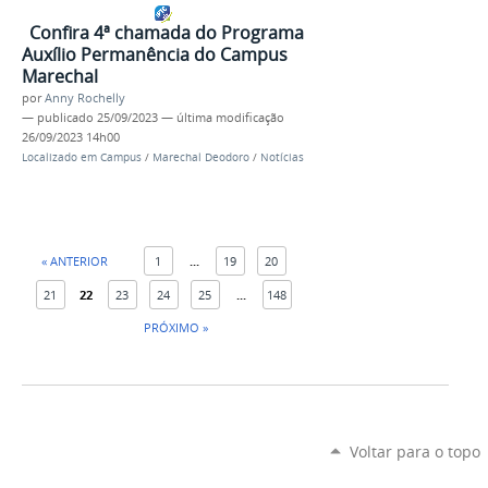
Confira 4ª chamada do Programa
Auxílio Permanência do Campus
Marechal
por
Anny Rochelly
—
publicado
25/09/2023
—
última modificação
26/09/2023 14h00
Localizado em
Campus
/
Marechal Deodoro
/
Notícias
« ANTERIOR
1
...
19
20
21
22
23
24
25
...
148
PRÓXIMO »
Voltar para o topo