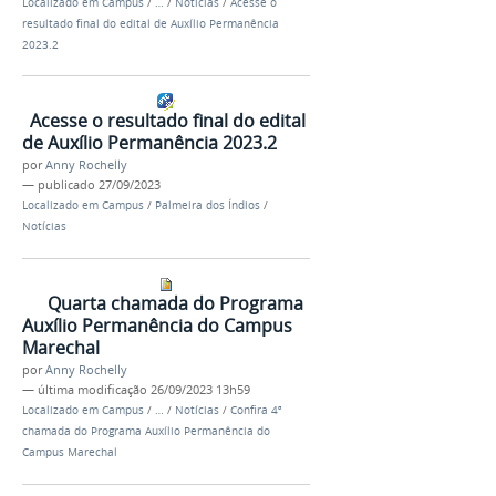
Localizado em
Campus
/
…
/
Notícias
/
Acesse o
resultado final do edital de Auxílio Permanência
2023.2
Acesse o resultado final do edital
de Auxílio Permanência 2023.2
por
Anny Rochelly
—
publicado
27/09/2023
Localizado em
Campus
/
Palmeira dos Índios
/
Notícias
Quarta chamada do Programa
Auxílio Permanência do Campus
Marechal
por
Anny Rochelly
—
última modificação
26/09/2023 13h59
Localizado em
Campus
/
…
/
Notícias
/
Confira 4ª
chamada do Programa Auxílio Permanência do
Campus Marechal