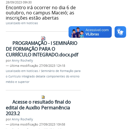
28/09/2023 09h30
Encontro irá ocorrer no dia 6 de
outubro, no campus Maceió; as
inscrições estão abertas
Localizado em
Notícias
PROGRAMAÇÃO - I SEMINÁRIO
DE FORMAÇÃO PARA O
CURRÍCULO INTEGRADO.docx.pdf
por
Anny Rochelly
—
última modificação
27/09/2023 12h18
Localizado em
Notícias
/
Seminário de Formação para
o Currículo Integrado debate componentes do ensino
médio e superior
Acesse o resultado final do
edital de Auxílio Permanência
2023.2
por
Anny Rochelly
—
última modificação
27/09/2023 10h58