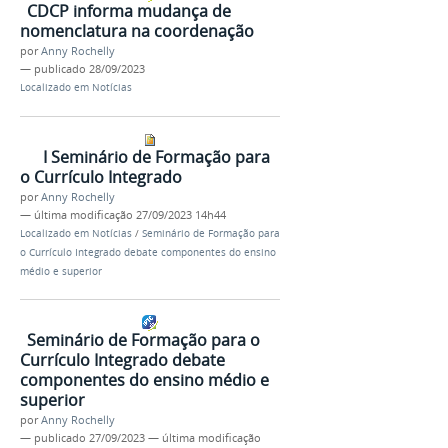
CDCP informa mudança de
nomenclatura na coordenação
por
Anny Rochelly
—
publicado
28/09/2023
Localizado em
Notícias
I Seminário de Formação para
o Currículo Integrado
por
Anny Rochelly
—
última modificação
27/09/2023 14h44
Localizado em
Notícias
/
Seminário de Formação para
o Currículo Integrado debate componentes do ensino
médio e superior
Seminário de Formação para o
Currículo Integrado debate
componentes do ensino médio e
superior
por
Anny Rochelly
—
publicado
27/09/2023
—
última modificação