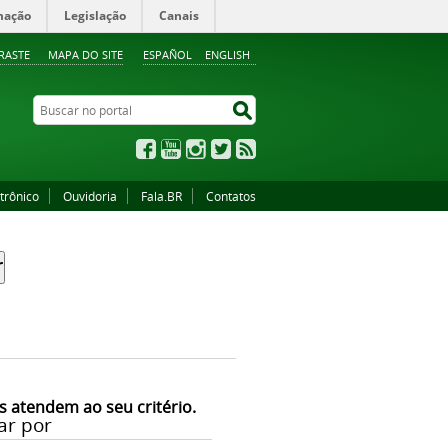
mação
Legislação
Canais
RASTE
MAPA DO SITE
ESPAÑOL
ENGLISH
Buscar no portal
Buscar no portal
Facebook
YouTube
Instagram
Twitter
RSS
trônico
Ouvidoria
Fala.BR
Contatos
s atendem ao seu critério.
ar por