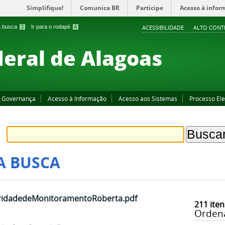
Simplifique!
Comunica BR
Participe
Acesso à infor
 a busca
3
Ir para o rodapé
4
ACESSIBILIDADE
ALTO CONT
deral de Alagoas
Governança
Acesso à Informação
Acesso aos Sistemas
Processo Ele
A BUSCA
ridadedeMonitoramentoRoberta.pdf
211
iten
Orden