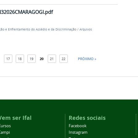
32026CMARAGOGI.pdf
ão e Enfrentamento do Assédio e da Discriminação
/
Arquivos
17
18
19
20
21
22
PRÓXIMO »
Vem ser Ifal
Redes sociais
Cursos
Facebook
Campi
Instagram