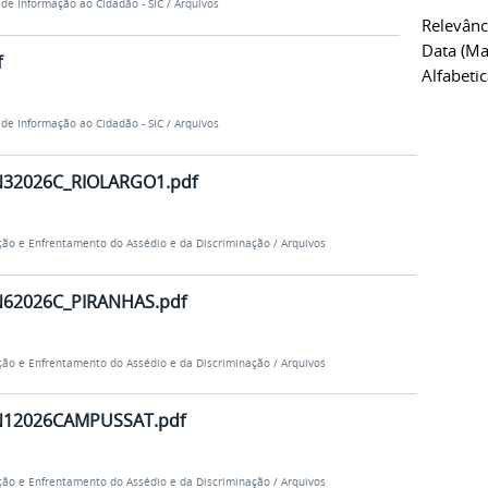
 de Informação ao Cidadão - SIC
/
Arquivos
Relevânc
Data (ma
f
Alfabeti
 de Informação ao Cidadão - SIC
/
Arquivos
32026C_RIOLARGO1.pdf
ão e Enfrentamento do Assédio e da Discriminação
/
Arquivos
62026C_PIRANHAS.pdf
ão e Enfrentamento do Assédio e da Discriminação
/
Arquivos
12026CAMPUSSAT.pdf
ão e Enfrentamento do Assédio e da Discriminação
/
Arquivos