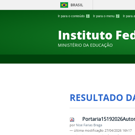
BRASIL
Ir para o conteúdo
1
Ir para o menu
2
Ir para
Instituto Fe
MINISTÉRIO DA EDUCAÇÃO
RESULTADO D
Portaria15192026Auto
por
Nise Farias Braga
—
última modificação
27/04/2026 16h17