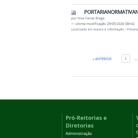
PORTARIANORMATIVAN
por
Nise Farias Braga
—
última modificação
29/05/2026 08h42
Localizado em
Acesso à Informação
/
Prevenç
« ANTERIOR
1
...
Pró-Reitorias e
Diretorias
Administração