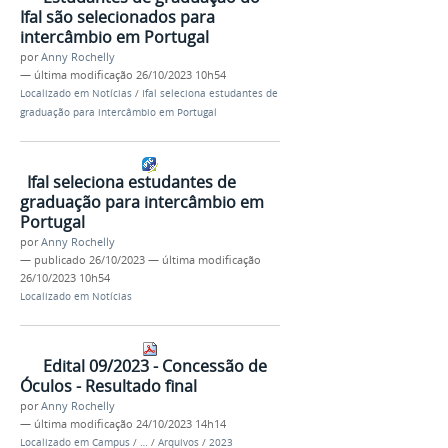
Ifal são selecionados para
intercâmbio em Portugal
por
Anny Rochelly
—
última modificação
26/10/2023 10h54
Localizado em
Notícias
/
Ifal seleciona estudantes de
graduação para intercâmbio em Portugal
Ifal seleciona estudantes de
graduação para intercâmbio em
Portugal
por
Anny Rochelly
—
publicado
26/10/2023
—
última modificação
26/10/2023 10h54
Localizado em
Notícias
Edital 09/2023 - Concessão de
Óculos - Resultado final
por
Anny Rochelly
—
última modificação
24/10/2023 14h14
Localizado em
Campus
/
…
/
Arquivos
/
2023