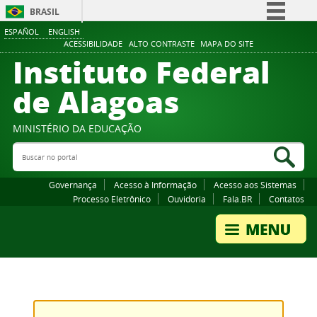
BRASIL
ESPAÑOL
ENGLISH
Simplifique!
ACESSIBILIDADE
ALTO CONTRASTE
MAPA DO SITE
Instituto Federal
Comunica BR
Participe
de Alagoas
Acesso à informação
Legislação
MINISTÉRIO DA EDUCAÇÃO
Buscar no portal
Canais
Bus
Governança
Acesso à Informação
Acesso aos Sistemas
Processo Eletrônico
Ouvidoria
Fala.BR
Contatos