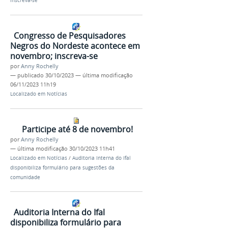
inscreva-se
Congresso de Pesquisadores
Negros do Nordeste acontece em
novembro; inscreva-se
por
Anny Rochelly
—
publicado
30/10/2023
—
última modificação
06/11/2023 11h19
Localizado em
Notícias
Participe até 8 de novembro!
por
Anny Rochelly
—
última modificação
30/10/2023 11h41
Localizado em
Notícias
/
Auditoria Interna do Ifal
disponibiliza formulário para sugestões da
comunidade
Auditoria Interna do Ifal
disponibiliza formulário para