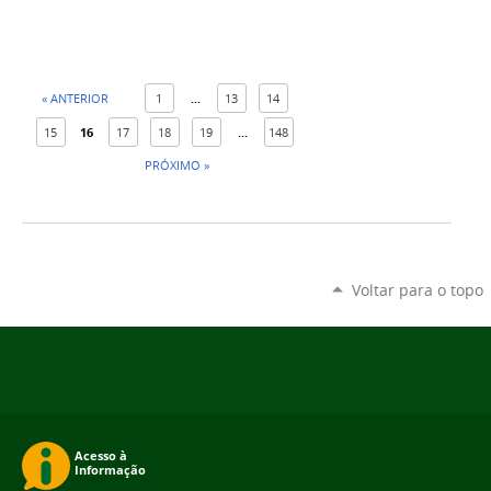
« ANTERIOR
1
...
13
14
15
16
17
18
19
...
148
PRÓXIMO »
Voltar para o topo