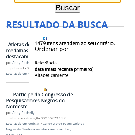
RESULTADO DA BUSCA
1479
itens atendem ao seu critério.
Atletas do Ifal trazem 31
Ordenar por
medalhas para Alagoas e se
destacam nos JIFs Nacional 2023
Relevância
por
Anny Rochelly
—
publicado
01/11/2023
data (mais recente primeiro)
Localizado em
Notícias
Alfabeticamente
Participe do Congresso de
Pesquisadores Negros do
Nordeste
por
Anny Rochelly
—
última modificação
30/10/2023 13h01
Localizado em
Notícias
/
Congresso de Pesquisadores
Negros do Nordeste acontece em novembro;