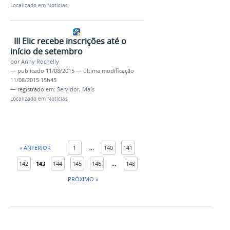
Localizado em
Notícias
III Elic recebe inscrições até o
início de setembro
por
Anny Rochelly
—
publicado
11/08/2015
—
última modificação
11/08/2015 15h45
— registrado em:
Servidor
,
Mais
Localizado em
Notícias
« ANTERIOR
1
...
140
141
142
143
144
145
146
...
148
PRÓXIMO »