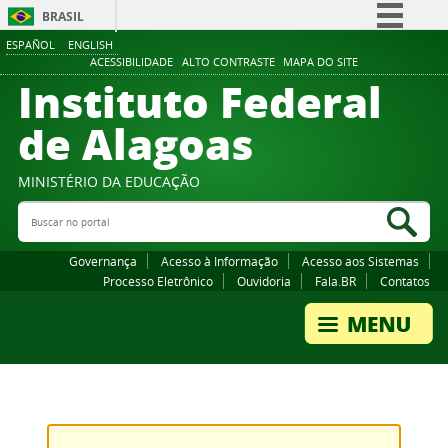
BRASIL
ESPAÑOL
ENGLISH
Simplifique!
ACESSIBILIDADE
ALTO CONTRASTE
MAPA DO SITE
Instituto Federal
Comunica BR
Participe
de Alagoas
Acesso à informação
Legislação
MINISTÉRIO DA EDUCAÇÃO
Buscar no portal
Canais
Bus
Governança
Acesso à Informação
Acesso aos Sistemas
Processo Eletrônico
Ouvidoria
Fala.BR
Contatos