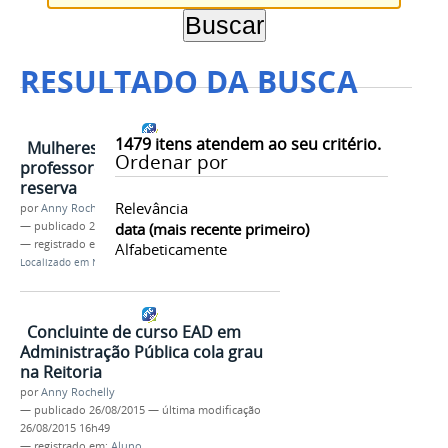
RESULTADO DA BUSCA
1479
itens atendem ao seu critério.
Mulheres Mil seleciona
Ordenar por
professores para cadastro de
reserva
Relevância
por
Anny Rochelly
—
publicado
26/08/2015
data (mais recente primeiro)
— registrado em:
Mais
Alfabeticamente
Localizado em
Notícias
Concluinte de curso EAD em
Administração Pública cola grau
na Reitoria
por
Anny Rochelly
—
publicado
26/08/2015
—
última modificação
26/08/2015 16h49
— registrado em:
Aluno