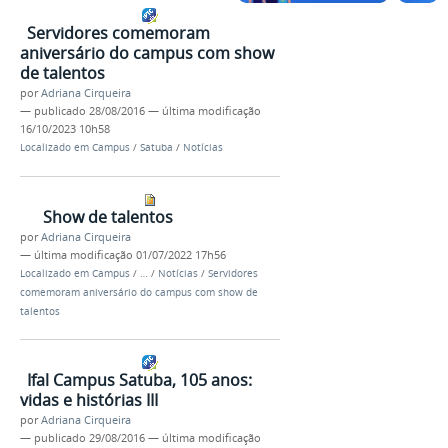
Servidores comemoram
aniversário do campus com show
de talentos
por
Adriana Cirqueira
—
publicado
28/08/2016
—
última modificação
16/10/2023 10h58
Localizado em
Campus
/
Satuba
/
Notícias
Show de talentos
por
Adriana Cirqueira
—
última modificação
01/07/2022 17h56
Localizado em
Campus
/
…
/
Notícias
/
Servidores
comemoram aniversário do campus com show de
talentos
Ifal Campus Satuba, 105 anos:
vidas e histórias III
por
Adriana Cirqueira
—
publicado
29/08/2016
—
última modificação