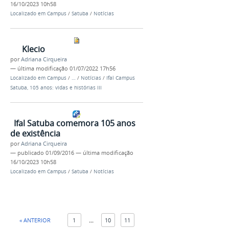
16/10/2023 10h58
Localizado em
Campus
/
Satuba
/
Notícias
Klecio
por
Adriana Cirqueira
—
última modificação
01/07/2022 17h56
Localizado em
Campus
/
…
/
Notícias
/
Ifal Campus
Satuba, 105 anos: vidas e histórias III
Ifal Satuba comemora 105 anos
de existência
por
Adriana Cirqueira
—
publicado
01/09/2016
—
última modificação
16/10/2023 10h58
Localizado em
Campus
/
Satuba
/
Notícias
« ANTERIOR
1
...
10
11