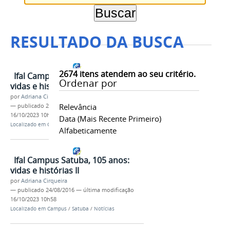
RESULTADO DA BUSCA
2674
itens atendem ao seu critério.
Ifal Campus Satuba, 105 anos:
Ordenar por
vidas e histórias
por
Adriana Cirqueira
Relevância
—
publicado
23/08/2016
—
última modificação
16/10/2023 10h58
Data (mais Recente Primeiro)
Localizado em
Campus
/
Satuba
/
Notícias
Alfabeticamente
Ifal Campus Satuba, 105 anos:
vidas e histórias II
por
Adriana Cirqueira
—
publicado
24/08/2016
—
última modificação
16/10/2023 10h58
Localizado em
Campus
/
Satuba
/
Notícias