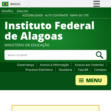
BRASIL
ESPAÑOL
ENGLISH
Simplifique!
ACESSIBILIDADE
ALTO CONTRASTE
MAPA DO SITE
Instituto Federal
Comunica BR
Participe
de Alagoas
Acesso à informação
Legislação
MINISTÉRIO DA EDUCAÇÃO
Buscar no portal
Canais
Bus
Governança
Acesso à Informação
Acesso aos Sistemas
Processo Eletrônico
Ouvidoria
Fala.BR
Contatos