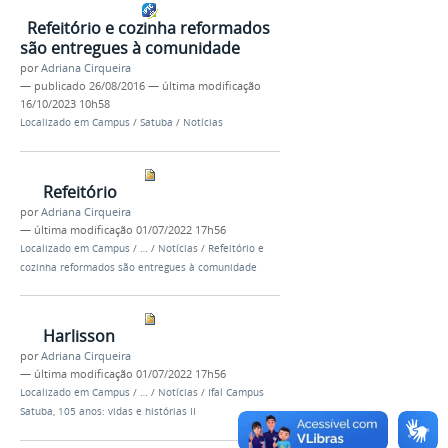
Refeitório e cozinha reformados
são entregues à comunidade
por
Adriana Cirqueira
—
publicado
26/08/2016
—
última modificação
16/10/2023 10h58
Localizado em
Campus
/
Satuba
/
Notícias
Refeitório
por
Adriana Cirqueira
—
última modificação
01/07/2022 17h56
Localizado em
Campus
/
…
/
Notícias
/
Refeitório e
cozinha reformados são entregues à comunidade
Harlisson
por
Adriana Cirqueira
—
última modificação
01/07/2022 17h56
Localizado em
Campus
/
…
/
Notícias
/
Ifal Campus
Satuba, 105 anos: vidas e histórias II