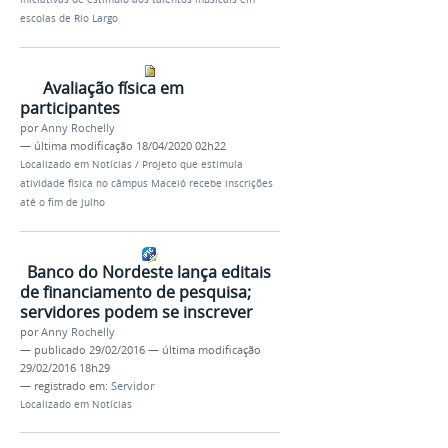
escolas de Rio Largo
Avaliação física em
participantes
por
Anny Rochelly
—
última modificação
18/04/2020 02h22
Localizado em
Notícias
/
Projeto que estimula
atividade física no câmpus Maceió recebe inscrições
até o fim de julho
Banco do Nordeste lança editais
de financiamento de pesquisa;
servidores podem se inscrever
por
Anny Rochelly
—
publicado
29/02/2016
—
última modificação
29/02/2016 18h29
— registrado em:
Servidor
Localizado em
Notícias