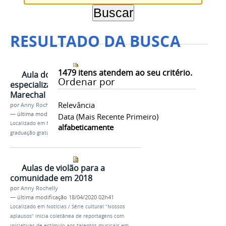
RESULTADO DA BUSCA
1479
itens atendem ao seu critério.
Aula do curso de
Ordenar por
especialização no campus
Marechal Deodoro
Relevância
por
Anny Rochelly
—
última modificação
18/04/2020 02h35
Data (mais Recente Primeiro)
Localizado em
Notícias
/
Ifal abre 40 vagas para pós-
alfabeticamente
graduação gratuita em Marechal Deodoro
Aulas de violão para a
comunidade em 2018
por
Anny Rochelly
—
última modificação
18/04/2020 02h41
Localizado em
Notícias
/
Série cultural “Nossos
aplausos” inicia coletânea de reportagens com
iniciativas de estímulo aos talentos musicais em