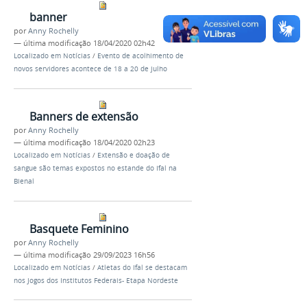
banner
por
Anny Rochelly
—
última modificação
18/04/2020 02h42
Localizado em
Notícias
/
Evento de acolhimento de
novos servidores acontece de 18 a 20 de julho
Banners de extensão
por
Anny Rochelly
—
última modificação
18/04/2020 02h23
Localizado em
Notícias
/
Extensão e doação de
sangue são temas expostos no estande do Ifal na
Bienal
Basquete Feminino
por
Anny Rochelly
—
última modificação
29/09/2023 16h56
Localizado em
Notícias
/
Atletas do Ifal se destacam
nos Jogos dos Institutos Federais- Etapa Nordeste