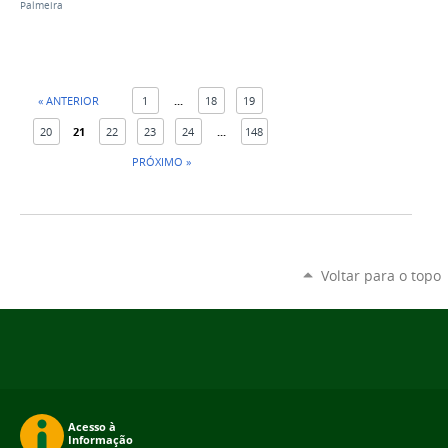
Palmeira
« ANTERIOR
1
...
18
19
20
21
22
23
24
...
148
PRÓXIMO »
Voltar para o topo