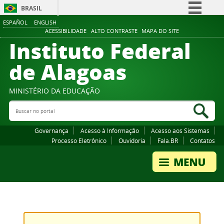
BRASIL
ESPAÑOL
ENGLISH
Simplifique!
ACESSIBILIDADE
ALTO CONTRASTE
MAPA DO SITE
Instituto Federal
Comunica BR
Participe
de Alagoas
Acesso à informação
Legislação
MINISTÉRIO DA EDUCAÇÃO
Buscar no portal
Canais
Bus
Governança
Acesso à Informação
Acesso aos Sistemas
Processo Eletrônico
Ouvidoria
Fala.BR
Contatos