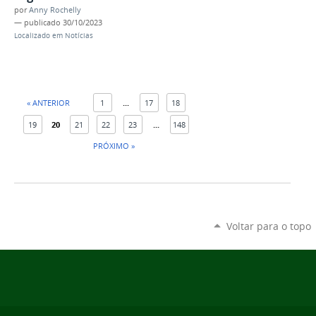
por
Anny Rochelly
—
publicado
30/10/2023
Localizado em
Notícias
« ANTERIOR
1
...
17
18
19
20
21
22
23
...
148
PRÓXIMO »
Voltar para o topo