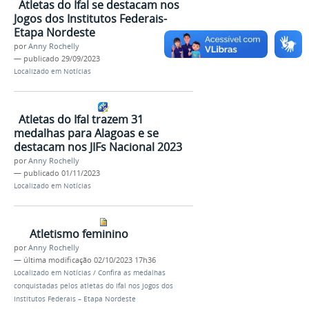
Atletas do Ifal se destacam nos
Jogos dos Institutos Federais-
Etapa Nordeste
por
Anny Rochelly
—
publicado
29/09/2023
Localizado em
Notícias
Atletas do Ifal trazem 31
medalhas para Alagoas e se
destacam nos JIFs Nacional 2023
por
Anny Rochelly
—
publicado
01/11/2023
Localizado em
Notícias
Atletismo feminino
por
Anny Rochelly
—
última modificação
02/10/2023 17h36
Localizado em
Notícias
/
Confira as medalhas
conquistadas pelos atletas do Ifal nos Jogos dos
Institutos Federais – Etapa Nordeste