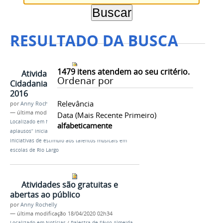
RESULTADO DA BUSCA
1479
itens atendem ao seu critério.
Atividades do projeto
Ordenar por
Cidadania Através da Arte em
2016
Relevância
por
Anny Rochelly
—
última modificação
18/04/2020 02h41
Data (mais Recente Primeiro)
Localizado em
Notícias
/
Série cultural “Nossos
alfabeticamente
aplausos” inicia coletânea de reportagens com
iniciativas de estímulo aos talentos musicais em
escolas de Rio Largo
Atividades são gratuitas e
abertas ao público
por
Anny Rochelly
—
última modificação
18/04/2020 02h34
Localizado em
Notícias
/
Palestra de Sávio Almeida