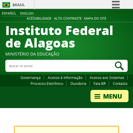
BRASIL
ESPAÑOL
ENGLISH
Simplifique!
ACESSIBILIDADE
ALTO CONTRASTE
MAPA DO SITE
Instituto Federal
Comunica BR
Participe
de Alagoas
Acesso à informação
Legislação
MINISTÉRIO DA EDUCAÇÃO
Buscar no portal
Canais
Bus
Governança
Acesso à Informação
Acesso aos Sistemas
Processo Eletrônico
Ouvidoria
Fala.BR
Contatos