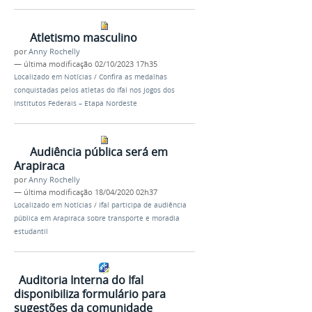
Atletismo masculino
por
Anny Rochelly
—
última modificação
02/10/2023 17h35
Localizado em
Notícias
/
Confira as medalhas
conquistadas pelos atletas do Ifal nos Jogos dos
Institutos Federais – Etapa Nordeste
Audiência pública será em
Arapiraca
por
Anny Rochelly
—
última modificação
18/04/2020 02h37
Localizado em
Notícias
/
Ifal participa de audiência
pública em Arapiraca sobre transporte e moradia
estudantil
Auditoria Interna do Ifal
disponibiliza formulário para
sugestões da comunidade