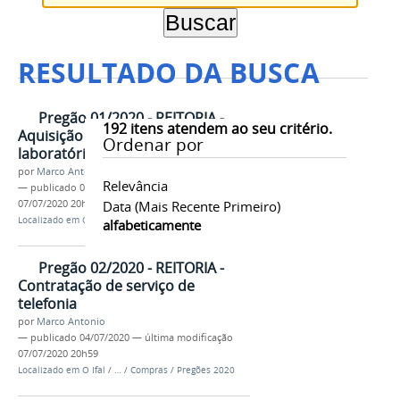
RESULTADO DA BUSCA
Pregão 01/2020 - REITORIA -
192
itens atendem ao seu critério.
Aquisição de materiais para
Ordenar por
laboratório
por
Marco Antonio
Relevância
—
publicado
04/07/2020
—
última modificação
07/07/2020 20h58
Data (mais Recente Primeiro)
Localizado em
O Ifal
/
…
/
Compras
/
Pregões 2020
alfabeticamente
Pregão 02/2020 - REITORIA -
Contratação de serviço de
telefonia
por
Marco Antonio
—
publicado
04/07/2020
—
última modificação
07/07/2020 20h59
Localizado em
O Ifal
/
…
/
Compras
/
Pregões 2020