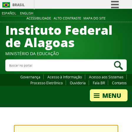
BRASIL
ESPAÑOL
ENGLISH
Simplifique!
ACESSIBILIDADE
ALTO CONTRASTE
MAPA DO SITE
Instituto Federal
Comunica BR
Participe
de Alagoas
Acesso à informação
Legislação
MINISTÉRIO DA EDUCAÇÃO
Buscar no portal
Canais
Bus
Governança
Acesso à Informação
Acesso aos Sistemas
Processo Eletrônico
Ouvidoria
Fala.BR
Contatos