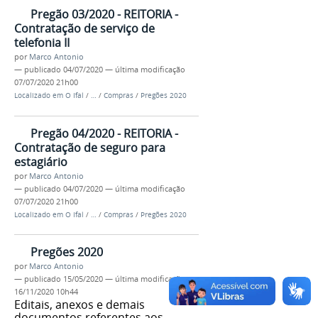
Pregão 03/2020 - REITORIA -
Contratação de serviço de
telefonia II
por
Marco Antonio
—
publicado
04/07/2020
—
última modificação
07/07/2020 21h00
Localizado em
O Ifal
/
…
/
Compras
/
Pregões 2020
Pregão 04/2020 - REITORIA -
Contratação de seguro para
estagiário
por
Marco Antonio
—
publicado
04/07/2020
—
última modificação
07/07/2020 21h00
Localizado em
O Ifal
/
…
/
Compras
/
Pregões 2020
Pregões 2020
por
Marco Antonio
—
publicado
15/05/2020
—
última modificação
16/11/2020 10h44
Editais, anexos e demais
documentos referentes aos