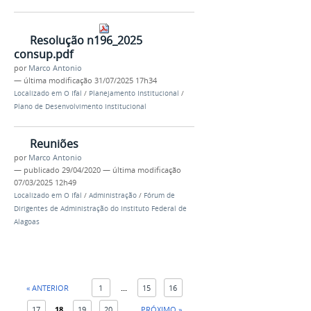
Resolução n196_2025
consup.pdf
por
Marco Antonio
—
última modificação
31/07/2025 17h34
Localizado em
O Ifal
/
Planejamento Institucional
/
Plano de Desenvolvimento Institucional
Reuniões
por
Marco Antonio
—
publicado
29/04/2020
—
última modificação
07/03/2025 12h49
Localizado em
O Ifal
/
Administração
/
Fórum de
Dirigentes de Administração do Instituto Federal de
Alagoas
« ANTERIOR
1
...
15
16
17
18
19
20
PRÓXIMO »