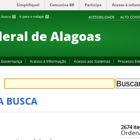
Simplifique!
Comunica BR
Participe
Acesso à infor
 a busca
3
Ir para o rodapé
4
ACESSIBILIDADE
ALTO CONT
deral de Alagoas
Governança
Acesso à Informação
Acesso aos Sistemas
Processo Ele
A BUSCA
2674
ite
Orden