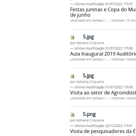
—
última modificação
01/07/2022 17h57
Festas juninas e Copa do Mu
de junho
Localizado em
Campus
/
…
/
Notícias
/
5º Ar
5.jpg
por
Adriana Cirqueira
—
última modificação
01/07/2022 17h58
Aula Inaugural 2019 Auditóri
Localizado em
Campus
/
…
/
Notícias
/
Campu
5.jpg
por
Adriana Cirqueira
—
última modificação
01/07/2022 17h58
Visita ao setor de Agroindúst
Localizado em
Campus
/
…
/
Notícias
/
Aluno
5.png
por
Adriana Cirqueira
—
última modificação
22/12/2022 11h41
Visita de pesquisadores da