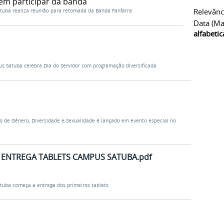
em participar da banda
Relevânc
Satuba realiza reunião para retomada da Banda Fanfarra
Data (ma
alfabeti
s Satuba celebra Dia do Servidor com programação diversificada
o de Gênero, Diversidade e Sexualidade é lançado em evento especial no
 ENTREGA TABLETS CAMPUS SATUBA.pdf
Satuba começa a entrega dos primeiros tablets