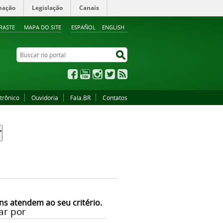
mação
Legislação
Canais
RASTE
MAPA DO SITE
ESPAÑOL
ENGLISH
Buscar no portal
Buscar no portal
Facebook
YouTube
Instagram
Twitter
RSS
trônico
Ouvidoria
Fala.BR
Contatos
ns atendem ao seu critério.
ar por