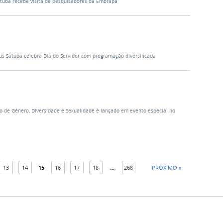
Satuba recebe visita de pesquisadores da Embrapa
s Satuba celebra Dia do Servidor com programação diversificada
o de Gênero, Diversidade e Sexualidade é lançado em evento especial no
13
14
15
16
17
18
...
268
PRÓXIMO »