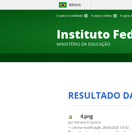
BRASIL
Ir para o conteúdo
1
Ir para o menu
2
Ir para
Instituto Fe
MINISTÉRIO DA EDUCAÇÃO
RESULTADO D
4.png
por
Adriana Cirqueira
—
última modificação
28/05/2025 12h32