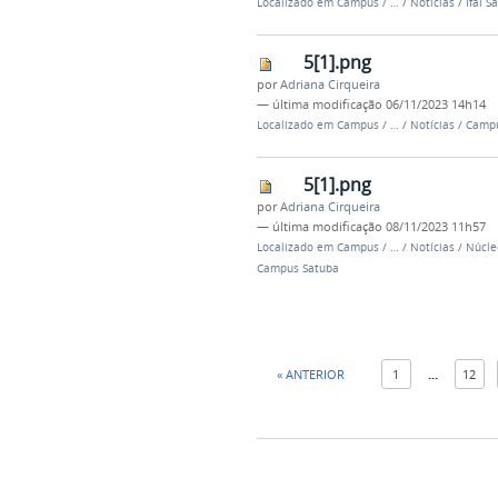
Localizado em
Campus
/
…
/
Notícias
/
Ifal 
5[1].png
por
Adriana Cirqueira
—
última modificação
06/11/2023 14h14
Localizado em
Campus
/
…
/
Notícias
/
Campu
5[1].png
por
Adriana Cirqueira
—
última modificação
08/11/2023 11h57
Localizado em
Campus
/
…
/
Notícias
/
Núcle
Campus Satuba
« ANTERIOR
1
...
12