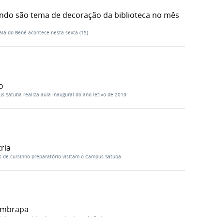
ndo são tema de decoração da biblioteca no mês
raiá do Bené acontece nesta sexta (15)
o
s Satuba realiza aula inaugural do ano letivo de 2019
ria
s de cursinho preparatório visitam o Campus Satuba
 Embrapa