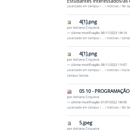
Estudantes interessados/as 
Localizado em
Campus
/
…
/
Notícias
/
Ifal 
4[1].png
por
Adriana Cirqueira
—
última modificação
06/11/2023 14h14
Localizado em
Campus
/
…
/
Notícias
/
Campu
4[1].png
por
Adriana Cirqueira
—
última modificação
08/11/2023 11h57
Localizado em
Campus
/
…
/
Notícias
/
Núcle
Campus Satuba
05 10 - PROGRAMAÇÃO
por
Adriana Cirqueira
—
última modificação
01/07/2022 18h00
Localizado em
Campus
/
…
/
Notícias
/
Ifal 
5.jpeg
por
Adriana Cirqueira