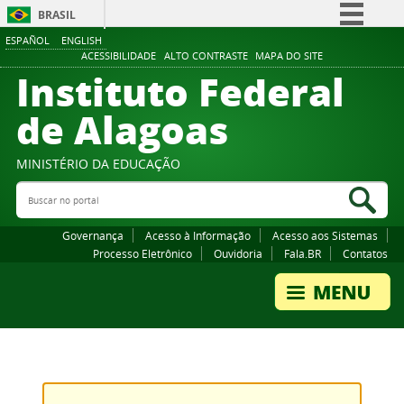
BRASIL
ESPAÑOL
ENGLISH
Simplifique!
ACESSIBILIDADE
ALTO CONTRASTE
MAPA DO SITE
Instituto Federal
Comunica BR
Participe
de Alagoas
Acesso à informação
Legislação
MINISTÉRIO DA EDUCAÇÃO
Buscar no portal
Canais
Bus
Governança
Acesso à Informação
Acesso aos Sistemas
Processo Eletrônico
Ouvidoria
Fala.BR
Contatos