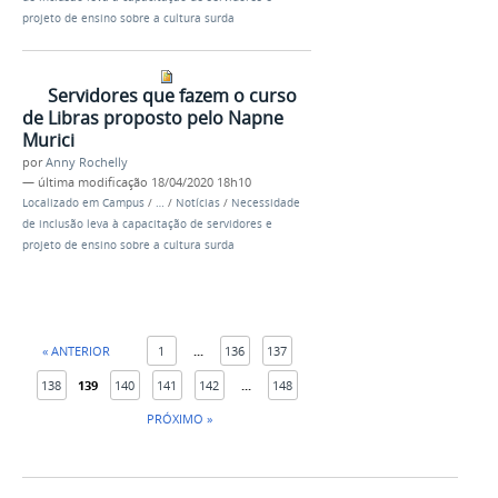
projeto de ensino sobre a cultura surda
Servidores que fazem o curso
de Libras proposto pelo Napne
Murici
por
Anny Rochelly
—
última modificação
18/04/2020 18h10
Localizado em
Campus
/
…
/
Notícias
/
Necessidade
de inclusão leva à capacitação de servidores e
projeto de ensino sobre a cultura surda
« ANTERIOR
1
...
136
137
138
139
140
141
142
...
148
PRÓXIMO »