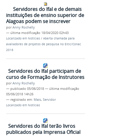
Servidores do Ifal e de demais
instituições de ensino superior de
Alagoas podem se inscrever
por
Anny Rochelly
—
última modificação
18/04/2020 02h43
Localizado em
Notícias
/
Aberta chamada para
avaliadores de projetos de pesquisa no Eitic/Conac
2018
Servidores do Ifal participam de
curso de Formação de Instrutores
por
Anny Rochelly
—
publicado
05/06/2018
—
última modificação
05/06/2018 14h26
— registrado em:
Mais
,
Servidor
Localizado em
Notícias
Servidores do Ifal terão livros
publicados pela Imprensa Oficial