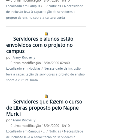
—
última modificação
18/04/2020 18h10
Localizado em
Campus
/
…
/
Notícias
/
Necessidade
de inclusão leva à capacitação de servidores e
projeto de ensino sobre a cultura surda
Servidores e alunos estão
envolvidos com o projeto no
campus
por
Anny Rochelly
—
última modificação
18/04/2020 02h40
Localizado em
Notícias
/
Necessidade de inclusão
leva à capacitação de servidores e projeto de ensino
sobre a cultura surda
Servidores que fazem o curso
de Libras proposto pelo Napne
Murici
por
Anny Rochelly
—
última modificação
18/04/2020 18h10
Localizado em
Campus
/
…
/
Notícias
/
Necessidade
de inclusão leva à capacitação de servidores e