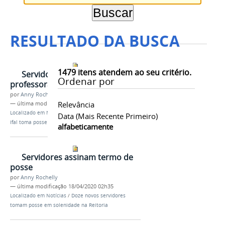
RESULTADO DA BUSCA
1479
itens atendem ao seu critério.
Servidora toma posse como
Ordenar por
professora de Espanhol
por
Anny Rochelly
Relevância
—
última modificação
18/04/2020 02h26
Localizado em
Notícias
/
Assistente administrativa do
Data (mais Recente Primeiro)
Ifal toma posse como professora efetiva de Espanhol
alfabeticamente
Servidores assinam termo de
posse
por
Anny Rochelly
—
última modificação
18/04/2020 02h35
Localizado em
Notícias
/
Doze novos servidores
tomam posse em solenidade na Reitoria