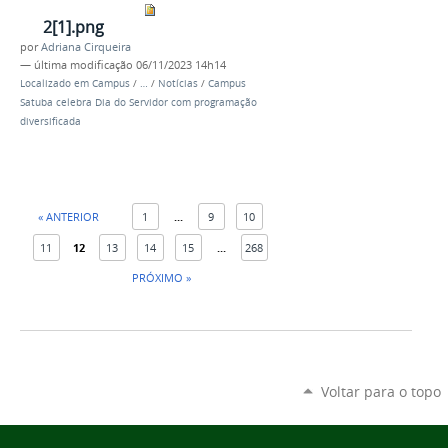
2[1].png
por
Adriana Cirqueira
—
última modificação
06/11/2023 14h14
Localizado em
Campus
/
…
/
Notícias
/
Campus
Satuba celebra Dia do Servidor com programação
diversificada
« ANTERIOR
1
...
9
10
11
12
13
14
15
...
268
PRÓXIMO »
Voltar para o topo