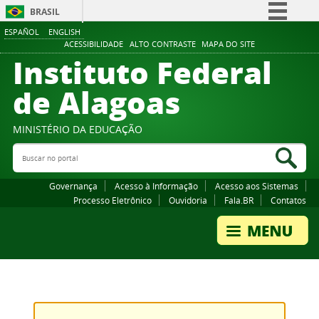
BRASIL
ESPAÑOL
ENGLISH
Simplifique!
ACESSIBILIDADE
ALTO CONTRASTE
MAPA DO SITE
Instituto Federal
Comunica BR
Participe
de Alagoas
Acesso à informação
Legislação
MINISTÉRIO DA EDUCAÇÃO
Buscar no portal
Canais
Bus
Governança
Acesso à Informação
Acesso aos Sistemas
Processo Eletrônico
Ouvidoria
Fala.BR
Contatos