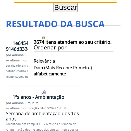
RESULTADO DA BUSCA
2674
itens atendem ao seu critério.
1e645419-522a-4e4b-b137-
Ordenar por
9146d332cb0d.jpeg
por
Adriana Cirqueira
Relevância
—
última modificação
03/10/2024 16h09
Localizado em
Campus
/
…
/
Notícias
/
Ifal Campus
Data (mais Recente Primeiro)
Satuba realiza reunião com pais, mães e/ou
alfabeticamente
responsáveis no dia 11
1ºs anos - Ambientação
por
Adriana Cirqueira
—
última modificação
01/07/2022 18h00
Semana de ambientação dos 1os
anos
Localizado em
Campus
/
…
/
Notícias
/
Semana de
Ambientação dos 1ºs anos dos cursos integrados se