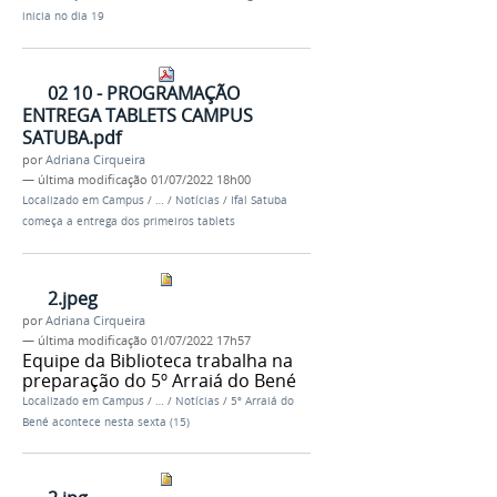
inicia no dia 19
02 10 - PROGRAMAÇÃO
ENTREGA TABLETS CAMPUS
SATUBA.pdf
por
Adriana Cirqueira
—
última modificação
01/07/2022 18h00
Localizado em
Campus
/
…
/
Notícias
/
Ifal Satuba
começa a entrega dos primeiros tablets
2.jpeg
por
Adriana Cirqueira
—
última modificação
01/07/2022 17h57
Equipe da Biblioteca trabalha na
preparação do 5º Arraiá do Bené
Localizado em
Campus
/
…
/
Notícias
/
5º Arraiá do
Bené acontece nesta sexta (15)