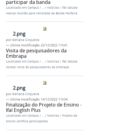
participar da banda
Localizado em
Campus
/
…
/
Notícias
/
Ifal Satuba
realiza reunião para retomada da Banda Fanfarra
2.png
por
Adriana Cirqueira
—
última modificação
22/12/2022 11h41
Visita de pesquisadores da
Embrapa
Localizado em
Campus
/
…
/
Notícias
/
Ifal Satuba
recebe visita de pesquisadores da Embrapa
2.png
por
Adriana Cirqueira
—
última modificação
14/12/2022 11h34
Finalização do Projeto de Ensino -
Ifal English Plus
Localizado em
Campus
/
…
/
Notícias
/
Projeto de
ensino certifica participantes