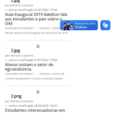
2.jpg
por
Adriana Cirqueira
—
última modificação
01/07/2022 17h58
Aula Inaugural 2019 Adeilton fala
aos estudantes e pais sobre o
DAE
Localizado em
Campus
/
…
/
Notícias
/
Campus
Satuba realiza aula inaugural do ano letivo de 2019
2.jpg
por
Adriana Cirqueira
—
última modificação
01/07/2022 17h58
Alunos visitam o setor de
Agroindústria
Localizado em
Campus
/
…
/
Notícias
/
Alunos de
cursinho preparatório visitam o Campus Satuba
2.png
por
Adriana Cirqueira
—
última modificação
28/05/2025 12h32
Estudantes interessados/as em