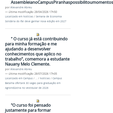
AssembleianoCampusPiranhaspossibilitoumomentosde
por
Alexandre Abreu
—
última modificação
28/04/2026 17h50
Localizado em
Notícias
/
Semana de Economia
Solidária do Ifal deve ganhar nova edição em 2027
" O curso já está contribuindo
para minha formação e me
ajudando a desenvolver
conhecimentos que aplico no
trabalho”, comemora a estudante
Nauany Melo Clemente.
por
Alexandre Abreu
—
última modificação
28/07/2026 17h05
Localizado em
Campus
/
…
/
Notícias
/
Campus
Batalha ofertará 30 vagas para graduação em
Agroindústria no vestibular de 2026
"O curso foi pensado
justamente para formar