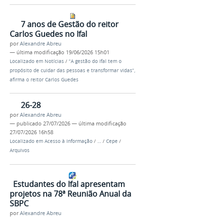
7 anos de Gestão do reitor
Carlos Guedes no Ifal
por
Alexandre Abreu
—
última modificação
19/06/2026 15h01
Localizado em
Notícias
/
“A gestão do Ifal tem o
propósito de cuidar das pessoas e transformar vidas”,
afirma o reitor Carlos Guedes
26-28
por
Alexandre Abreu
—
publicado
27/07/2026
—
última modificação
27/07/2026 16h58
Localizado em
Acesso à Informação
/
…
/
Cepe
/
Arquivos
​Estudantes do Ifal apresentam
projetos na 78ª Reunião Anual da
SBPC
por
Alexandre Abreu