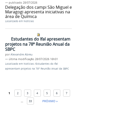
—
publicado
28/07/2026
Delegação dos campi São Miguel e
Maragogi apresenta iniciativas na
área de Química
Localizado em
Notícias
​Estudantes do Ifal apresentam
projetos na 78ª Reunião Anual da
SBPC
por
Alexandre Abreu
—
última modificação
28/07/2026 16h01
Localizado em
Notícias
/
​Estudantes do Ifal
apresentam projetos na 78ª Reunião Anual da SBPC
1
2
3
4
5
6
7
...
33
PRÓXIMO »