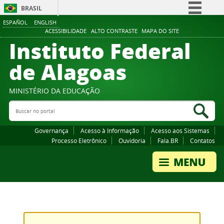
BRASIL
ESPAÑOL
ENGLISH
Simplifique!
ACESSIBILIDADE
ALTO CONTRASTE
MAPA DO SITE
Instituto Federal
Comunica BR
Participe
de Alagoas
Acesso à informação
Legislação
MINISTÉRIO DA EDUCAÇÃO
Buscar no portal
Canais
Bus
Governança
Acesso à Informação
Acesso aos Sistemas
Processo Eletrônico
Ouvidoria
Fala.BR
Contatos