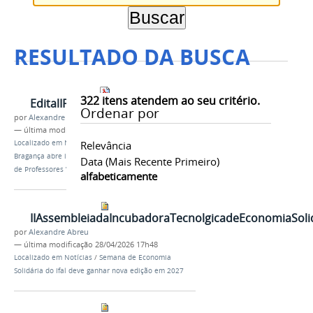
RESULTADO DA BUSCA
322
itens atendem ao seu critério.
EditalIPB.pdf
Ordenar por
por
Alexandre Abreu
—
última modificação
20/02/2026 17h14
Localizado em
Notícias
Relevância
/
Instituto Politécnico de
Bragança abre inscrições para Programa de Recepção
Data (mais Recente Primeiro)
de Professores Visitantes
alfabeticamente
IIAssembleiadaIncubadoraTecnolgicadeEconomiaSol
por
Alexandre Abreu
—
última modificação
28/04/2026 17h48
Localizado em
Notícias
/
Semana de Economia
Solidária do Ifal deve ganhar nova edição em 2027