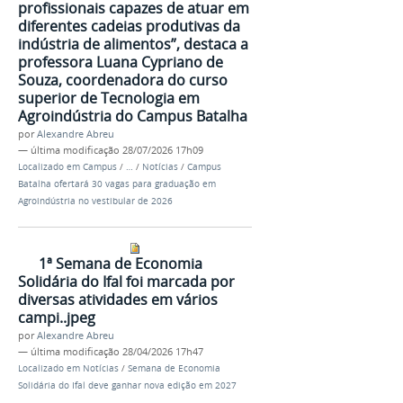
profissionais capazes de atuar em
diferentes cadeias produtivas da
indústria de alimentos”, destaca a
professora Luana Cypriano de
Souza, coordenadora do curso
superior de Tecnologia em
Agroindústria do Campus Batalha
por
Alexandre Abreu
—
última modificação
28/07/2026 17h09
Localizado em
Campus
/
…
/
Notícias
/
Campus
Batalha ofertará 30 vagas para graduação em
Agroindústria no vestibular de 2026
1ª Semana de Economia
Solidária do Ifal foi marcada por
diversas atividades em vários
campi..jpeg
por
Alexandre Abreu
—
última modificação
28/04/2026 17h47
Localizado em
Notícias
/
Semana de Economia
Solidária do Ifal deve ganhar nova edição em 2027