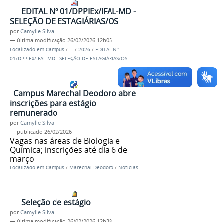
EDITAL Nº 01/DPPIEx/IFAL-MD -
SELEÇÃO DE ESTAGIÁRIAS/OS
por
Camylle Silva
—
última modificação
26/02/2026 12h05
Localizado em
Campus
/
…
/
2026
/
EDITAL Nº
01/DPPIEx/IFAL-MD - SELEÇÃO DE ESTAGIÁRIAS/OS
Campus Marechal Deodoro abre
inscrições para estágio
remunerado
por
Camylle Silva
—
publicado
26/02/2026
Vagas nas áreas de Biologia e
Química; inscrições até dia 6 de
março
Localizado em
Campus
/
Marechal Deodoro
/
Notícias
Seleção de estágio
por
Camylle Silva
—
última modificação
26/02/2026 12h38