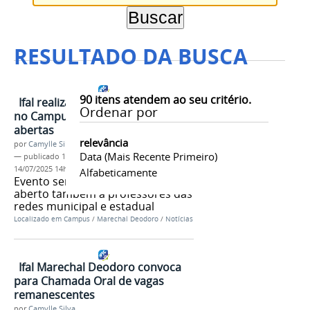
RESULTADO DA BUSCA
90
itens atendem ao seu critério.
Ifal realiza 1ª Semana de Letras
Ordenar por
no Campus Marechal; inscrições
abertas
relevância
por
Camylle Silva
Data (mais Recente Primeiro)
—
publicado
14/07/2025
—
última modificação
14/07/2025 14h39
Alfabeticamente
Evento será de 14 a 16 de julho,
aberto também a professores das
redes municipal e estadual
Localizado em
Campus
/
Marechal Deodoro
/
Notícias
Ifal Marechal Deodoro convoca
para Chamada Oral de vagas
remanescentes
por
Camylle Silva