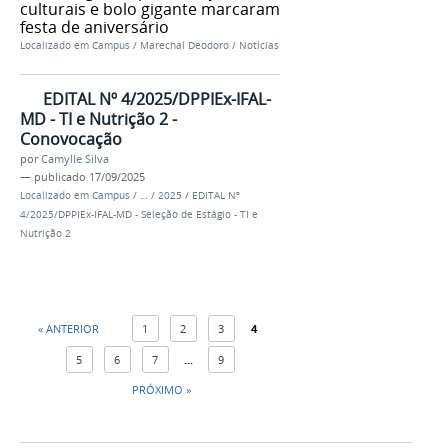
culturais e bolo gigante marcaram
festa de aniversário
Localizado em
Campus
/
Marechal Deodoro
/
Notícias
EDITAL Nº 4/2025/DPPIEx-IFAL-
MD - TI e Nutrição 2 -
Conovocação
por
Camylle Silva
—
publicado
17/09/2025
Localizado em
Campus
/
…
/
2025
/
EDITAL Nº
4/2025/DPPIEx-IFAL-MD - Seleção de Estágio - TI e
Nutrição 2
« ANTERIOR
1
2
3
4
5
6
7
...
9
PRÓXIMO »