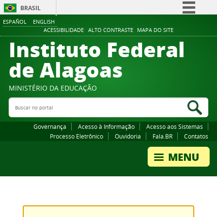
BRASIL
ESPAÑOL
ENGLISH
Simplifique!
ACESSIBILIDADE
ALTO CONTRASTE
MAPA DO SITE
Instituto Federal
Comunica BR
Participe
de Alagoas
Acesso à informação
Legislação
MINISTÉRIO DA EDUCAÇÃO
Buscar no portal
Canais
Bus
Governança
Acesso à Informação
Acesso aos Sistemas
Processo Eletrônico
Ouvidoria
Fala.BR
Contatos