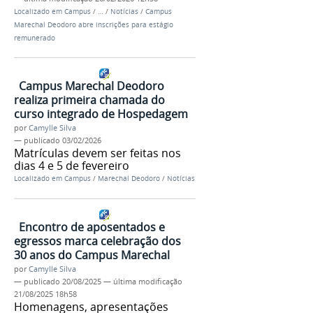
Localizado em
Campus
/
…
/
Notícias
/
Campus
Marechal Deodoro abre inscrições para estágio
remunerado
Campus Marechal Deodoro
realiza primeira chamada do
curso integrado de Hospedagem
por
Camylle Silva
—
publicado
03/02/2026
Matrículas devem ser feitas nos
dias 4 e 5 de fevereiro
Localizado em
Campus
/
Marechal Deodoro
/
Notícias
Encontro de aposentados e
egressos marca celebração dos
30 anos do Campus Marechal
por
Camylle Silva
—
publicado
20/08/2025
—
última modificação
21/08/2025 18h58
Homenagens, apresentações