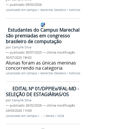
—
publicado
09/02/2026
Localizado em
Campus
/
Marechal Deodoro
/
Notícias
Estudantes do Campus Marechal
são premiadas em congresso
brasileiro de computação
por
Camylle Silva
—
publicado
30/07/2025
—
última modificação
30/07/2025 19h02
Alunas foram as únicas meninas
concorrendo na categoria
Localizado em
Campus
/
Marechal Deodoro
/
Notícias
EDITAL Nº 01/DPPIEx/IFAL-MD -
SELEÇÃO DE ESTAGIÁRIAS/OS
por
Camylle Silva
—
publicado
26/02/2026
—
última modificação
24/03/2026 11h00
Localizado em
Campus
/
…
/
Gerais
/
2026