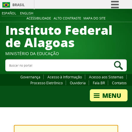
BRASIL
ESPAÑOL
ENGLISH
Simplifique!
ACESSIBILIDADE
ALTO CONTRASTE
MAPA DO SITE
Instituto Federal
Comunica BR
Participe
de Alagoas
Acesso à informação
Legislação
MINISTÉRIO DA EDUCAÇÃO
Buscar no portal
Canais
Bus
Governança
Acesso à Informação
Acesso aos Sistemas
Processo Eletrônico
Ouvidoria
Fala.BR
Contatos