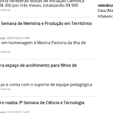
ria receberão bolsas de Iniciação Científica
R$ 300 por três meses, totalizando R$ 900
relevânc
Data (ma
/
Notícias
Alfabeti
 Semana de Memória e Produção em Territórios
cação
29/07/2025 21h06
em homenagem à Mestra Pastora da Ilha de
/
Notícias
a espaço de acolhimento para filhos de
nças e conta com o suporte de equipe pedagógica
/
Notícias
 realiza 3ª Semana de Ciência e Tecnologia
cação
22/10/2025 11h37