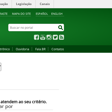
mação
Legislação
Canais
RASTE
MAPA DO SITE
ESPAÑOL
ENGLISH
Buscar no portal
Buscar no portal
Facebook
YouTube
Instagram
Twitter
RSS
trônico
Ouvidoria
Fala.BR
Contatos
 atendem ao seu critério.
ar por