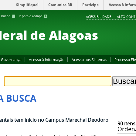
Simplifique!
Comunica BR
Participe
Acesso à infor
 a busca
3
Ir para o rodapé
4
ACESSIBILIDADE
ALTO CONT
deral de Alagoas
Governança
Acesso à Informação
Acesso aos Sistemas
Processo Ele
A BUSCA
ientais tem início no Campus Marechal Deodoro
90
itens
Orden