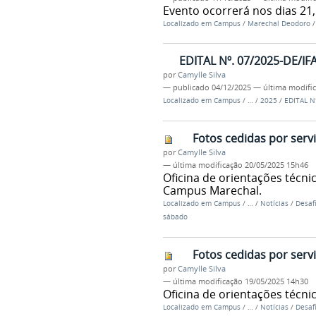
Evento ocorrerá nos dias 21
Localizado em
Campus
/
Marechal Deodoro
EDITAL Nº. 07/2025-DE/IFA
por
Camylle Silva
—
publicado
04/12/2025
—
última modifi
Localizado em
Campus
/
…
/
2025
/
EDITAL N
Fotos cedidas por serv
por
Camylle Silva
—
última modificação
20/05/2025 15h46
Oficina de orientações técnic
Campus Marechal.
Localizado em
Campus
/
…
/
Notícias
/
Desaf
sábado
Fotos cedidas por serv
por
Camylle Silva
—
última modificação
19/05/2025 14h30
Oficina de orientações técnic
Localizado em
Campus
/
…
/
Notícias
/
Desaf