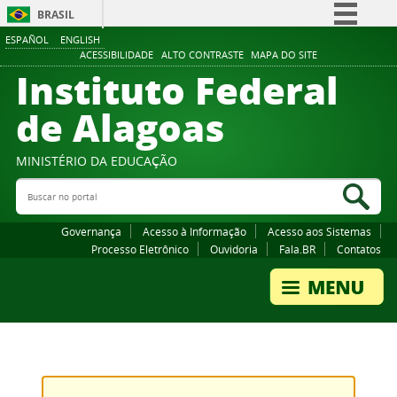
BRASIL
ESPAÑOL
ENGLISH
Simplifique!
ACESSIBILIDADE
ALTO CONTRASTE
MAPA DO SITE
Instituto Federal
Comunica BR
Participe
de Alagoas
Acesso à informação
Legislação
MINISTÉRIO DA EDUCAÇÃO
Buscar no portal
Canais
Bus
Governança
Acesso à Informação
Acesso aos Sistemas
Processo Eletrônico
Ouvidoria
Fala.BR
Contatos