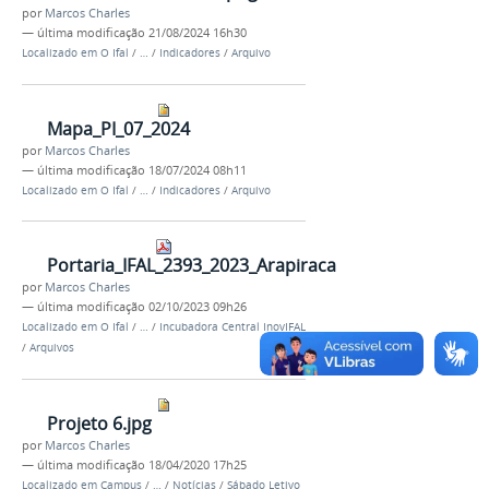
por
Marcos Charles
—
última modificação
21/08/2024 16h30
Localizado em
O Ifal
/
…
/
Indicadores
/
Arquivo
Mapa_PI_07_2024
por
Marcos Charles
—
última modificação
18/07/2024 08h11
Localizado em
O Ifal
/
…
/
Indicadores
/
Arquivo
Portaria_IFAL_2393_2023_Arapiraca
por
Marcos Charles
—
última modificação
02/10/2023 09h26
Localizado em
O Ifal
/
…
/
Incubadora Central InovIFAL
/
Arquivos
Projeto 6.jpg
por
Marcos Charles
—
última modificação
18/04/2020 17h25
Localizado em
Campus
/
…
/
Notícias
/
Sábado Letivo