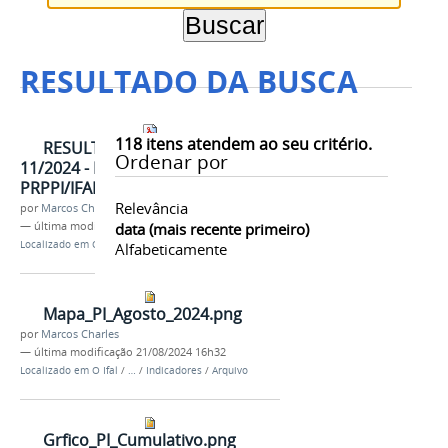
RESULTADO DA BUSCA
118
itens atendem ao seu critério.
RESULTADO FINAL - EDITAL Nº
Ordenar por
11/2024 - PRIMEIRO CICLO -
PRPPI/IFAL - RETIFICAÇÃO Nº 01
Relevância
por
Marcos Charles
—
última modificação
data (mais recente primeiro)
17/01/2025 17h28
Localizado em
O Ifal
/
…
/
Arquivos
/
2024
Alfabeticamente
Mapa_PI_Agosto_2024.png
por
Marcos Charles
—
última modificação
21/08/2024 16h32
Localizado em
O Ifal
/
…
/
Indicadores
/
Arquivo
Grfico_PI_Cumulativo.png