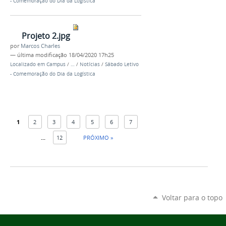
- Comemoração do Dia da Logística
Projeto 2.jpg
por
Marcos Charles
—
última modificação
18/04/2020 17h25
Localizado em
Campus
/
…
/
Notícias
/
Sábado Letivo
- Comemoração do Dia da Logística
1
2
3
4
5
6
7
...
12
PRÓXIMO »
Voltar para o topo