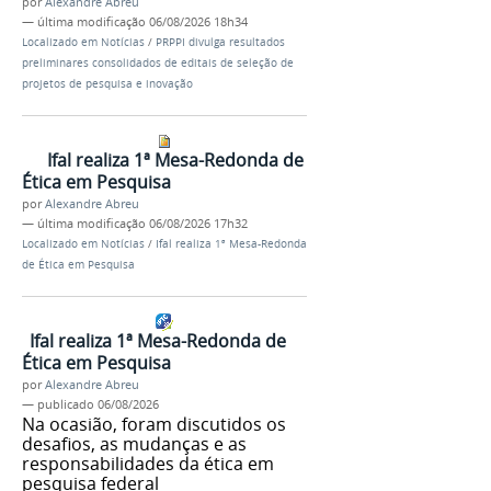
por
Alexandre Abreu
—
última modificação
06/08/2026 18h34
Localizado em
Notícias
/
PRPPI divulga resultados
preliminares consolidados de editais de seleção de
projetos de pesquisa e inovação
Ifal realiza 1ª Mesa-Redonda de
Ética em Pesquisa
por
Alexandre Abreu
—
última modificação
06/08/2026 17h32
Localizado em
Notícias
/
Ifal realiza 1ª Mesa-Redonda
de Ética em Pesquisa
Ifal realiza 1ª Mesa-Redonda de
Ética em Pesquisa
por
Alexandre Abreu
—
publicado
06/08/2026
Na ocasião, foram discutidos os
desafios, as mudanças e as
responsabilidades da ética em
pesquisa federal