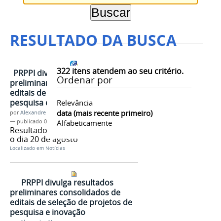
RESULTADO DA BUSCA
322
itens atendem ao seu critério.
PRPPI divulga resultados
Ordenar por
preliminares consolidados de
editais de seleção de projetos de
pesquisa e inovação
Relevância
data (mais recente primeiro)
por
Alexandre Abreu
—
publicado
06/08/2026
Alfabeticamente
Resultado final está previsto para
o dia 20 de agosto
Localizado em
Notícias
PRPPI divulga resultados
preliminares consolidados de
editais de seleção de projetos de
pesquisa e inovação