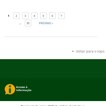
1
2
3
4
5
6
7
...
33
PRÓXIMO »
Voltar para o topo