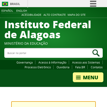
BRASIL
ESPAÑOL
ENGLISH
Simplifique!
ACESSIBILIDADE
ALTO CONTRASTE
MAPA DO SITE
Instituto Federal
Comunica BR
Participe
de Alagoas
Acesso à informação
Legislação
MINISTÉRIO DA EDUCAÇÃO
Buscar no portal
Canais
Bus
Governança
Acesso à Informação
Acesso aos Sistemas
Processo Eletrônico
Ouvidoria
Fala.BR
Contatos