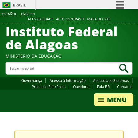
BRASIL
ESPAÑOL
ENGLISH
Simplifique!
ACESSIBILIDADE
ALTO CONTRASTE
MAPA DO SITE
Instituto Federal
Comunica BR
Participe
de Alagoas
Acesso à informação
Legislação
MINISTÉRIO DA EDUCAÇÃO
Buscar no portal
Canais
Bus
Governança
Acesso à Informação
Acesso aos Sistemas
Processo Eletrônico
Ouvidoria
Fala.BR
Contatos