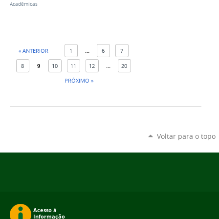
Acadêmicas
« ANTERIOR
1
...
6
7
8
9
10
11
12
...
20
PRÓXIMO »
Voltar para o topo