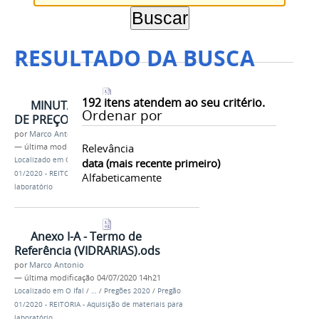
RESULTADO DA BUSCA
192
itens atendem ao seu critério.
MINUTA DA ATA DE REGISTRO
Ordenar por
DE PREÇOS.odt
por
Marco Antonio
Relevância
—
última modificação
04/07/2020 14h22
Localizado em
O Ifal
/
…
/
Pregões 2020
/
Pregão
data (mais recente primeiro)
01/2020 - REITORIA - Aquisição de materiais para
Alfabeticamente
laboratório
Anexo I-A - Termo de
Referência (VIDRARIAS).ods
por
Marco Antonio
—
última modificação
04/07/2020 14h21
Localizado em
O Ifal
/
…
/
Pregões 2020
/
Pregão
01/2020 - REITORIA - Aquisição de materiais para
laboratório