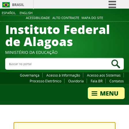
BRASIL
ESPAÑOL
ENGLISH
Simplifique!
ACESSIBILIDADE
ALTO CONTRASTE
MAPA DO SITE
Instituto Federal
Comunica BR
Participe
de Alagoas
Acesso à informação
Legislação
MINISTÉRIO DA EDUCAÇÃO
Buscar no portal
Canais
Bus
Governança
Acesso à Informação
Acesso aos Sistemas
Processo Eletrônico
Ouvidoria
Fala.BR
Contatos