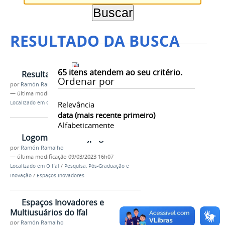
RESULTADO DA BUSCA
65
itens atendem ao seu critério.
Resultado_Final_Edital_n_09_PRPPI.pdf
Ordenar por
por
Ramón Ramalho
—
última modificação
03/04/2023 16h53
Localizado em
O Ifal
Relevância
/
…
/
Arquivos
/
2023
data (mais recente primeiro)
Alfabeticamente
LogomarcadaCEI.jpeg
por
Ramón Ramalho
—
última modificação
09/03/2023 16h07
Localizado em
O Ifal
/
Pesquisa, Pós-Graduação e
Inovação
/
Espaços Inovadores
Espaços Inovadores e
Multiusuários do Ifal
por
Ramón Ramalho