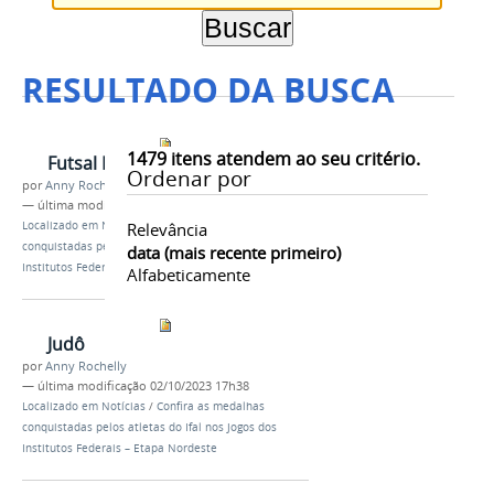
RESULTADO DA BUSCA
1479
itens atendem ao seu critério.
Futsal Feminino
Ordenar por
por
Anny Rochelly
—
última modificação
02/10/2023 17h39
Localizado em
Notícias
Relevância
/
Confira as medalhas
conquistadas pelos atletas do Ifal nos Jogos dos
data (mais recente primeiro)
Institutos Federais – Etapa Nordeste
Alfabeticamente
Judô
por
Anny Rochelly
—
última modificação
02/10/2023 17h38
Localizado em
Notícias
/
Confira as medalhas
conquistadas pelos atletas do Ifal nos Jogos dos
Institutos Federais – Etapa Nordeste