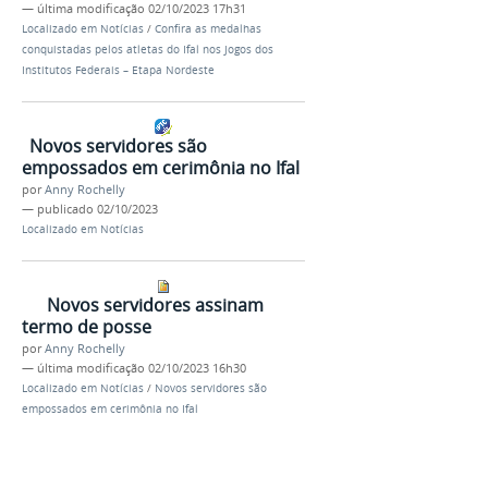
—
última modificação
02/10/2023 17h31
Localizado em
Notícias
/
Confira as medalhas
conquistadas pelos atletas do Ifal nos Jogos dos
Institutos Federais – Etapa Nordeste
Novos servidores são
empossados em cerimônia no Ifal
por
Anny Rochelly
—
publicado
02/10/2023
Localizado em
Notícias
Novos servidores assinam
termo de posse
por
Anny Rochelly
—
última modificação
02/10/2023 16h30
Localizado em
Notícias
/
Novos servidores são
empossados em cerimônia no Ifal