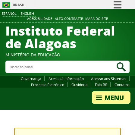
BRASIL
ESPAÑOL
ENGLISH
Simplifique!
ACESSIBILIDADE
ALTO CONTRASTE
MAPA DO SITE
Instituto Federal
Comunica BR
Participe
de Alagoas
Acesso à informação
Legislação
MINISTÉRIO DA EDUCAÇÃO
Buscar no portal
Canais
Bus
Governança
Acesso à Informação
Acesso aos Sistemas
Processo Eletrônico
Ouvidoria
Fala.BR
Contatos