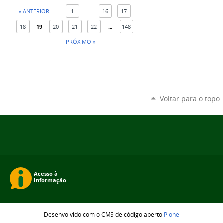
« ANTERIOR
1
...
16
17
18
19
20
21
22
...
148
PRÓXIMO »
Voltar para o topo
Desenvolvido com o CMS de código aberto
Plone